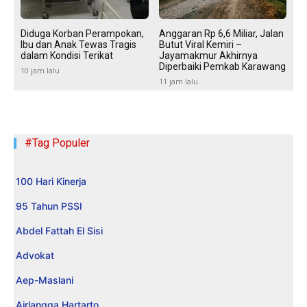
Diduga Korban Perampokan,
Anggaran Rp 6,6 Miliar, Jalan
Ibu dan Anak Tewas Tragis
Butut Viral Kemiri –
dalam Kondisi Terikat
Jayamakmur Akhirnya
Diperbaiki Pemkab Karawang
10 jam lalu
11 jam lalu
#Tag Populer
100 Hari Kinerja
95 Tahun PSSI
Abdel Fattah El Sisi
Advokat
Aep-Maslani
Airlangga Hartarto