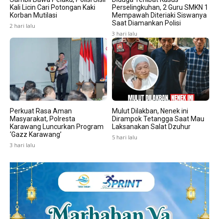
Kali Licin Cari Potongan Kaki
Perselingkuhan, 2 Guru SMKN 1
Korban Mutilasi
Mempawah Diteriaki Siswanya
Saat Diamankan Polisi
2 hari lalu
3 hari lalu
Perkuat Rasa Aman
Mulut Dilakban, Nenek ini
Masyarakat, Polresta
Dirampok Tetangga Saat Mau
Karawang Luncurkan Program
Laksanakan Salat Dzuhur
‘Gazz Karawang’
5 hari lalu
3 hari lalu