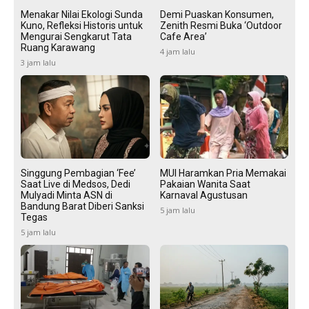
Menakar Nilai Ekologi Sunda
Demi Puaskan Konsumen,
Kuno, Refleksi Historis untuk
Zenith Resmi Buka ‘Outdoor
Mengurai Sengkarut Tata
Cafe Area’
Ruang Karawang
4 jam lalu
3 jam lalu
Singgung Pembagian ‘Fee’
MUI Haramkan Pria Memakai
Saat Live di Medsos, Dedi
Pakaian Wanita Saat
Mulyadi Minta ASN di
Karnaval Agustusan
Bandung Barat Diberi Sanksi
5 jam lalu
Tegas
5 jam lalu