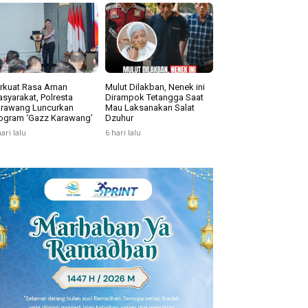
rkuat Rasa Aman
Mulut Dilakban, Nenek ini
syarakat, Polresta
Dirampok Tetangga Saat
rawang Luncurkan
Mau Laksanakan Salat
ogram ‘Gazz Karawang’
Dzuhur
hari lalu
6 hari lalu