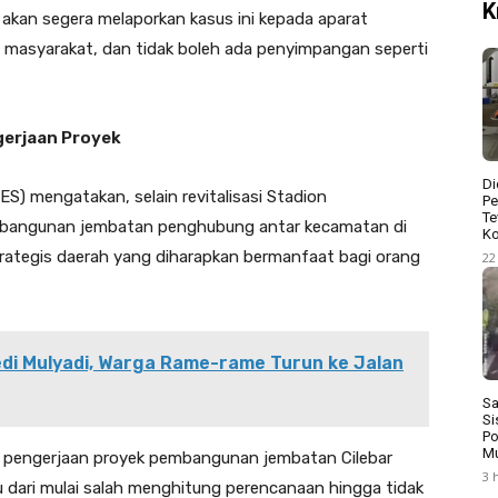
K
 akan segera melaporkan kasus ini kepada aparat
 masyarakat, dan tidak boleh ada penyimpangan seperti
gerjaan Proyek
Di
) mengatakan, selain revitalisasi Stadion
Pe
Te
bangunan jembatan penghubung antar kecamatan di
Ko
ategis daerah yang diharapkan bermanfaat bagi orang
22
di Mulyadi, Warga Rame-rame Turun ke Jalan
Sa
Si
Po
Mu
 pengerjaan proyek pembangunan jembatan Cilebar
3 
u dari mulai salah menghitung perencanaan hingga tidak