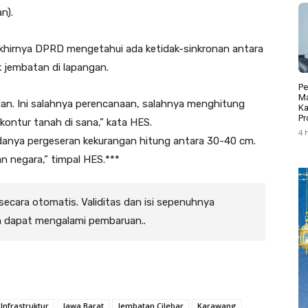
n).
akhirnya DPRD mengetahui ada ketidak-sinkronan antara
 jembatan di lapangan.
Pe
Ma
gian. Ini salahnya perencanaan, salahnya menghitung
Ka
Pr
 kontur tanah di sana,” kata HES.
4 
danya pergeseran kekurangan hitung antara 30-40 cm.
an negara,” timpal HES.***
 secara otomatis. Validitas dan isi sepenuhnya
n dapat mengalami pembaruan..
Infrastruktur
Jawa Barat
Jembatan Cilebar
Karawang