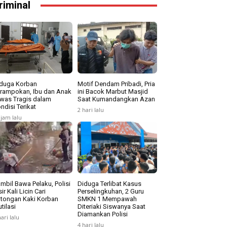
riminal
duga Korban
Motif Dendam Pribadi, Pria
rampokan, Ibu dan Anak
ini Bacok Marbut Masjid
was Tragis dalam
Saat Kumandangkan Azan
ndisi Terikat
2 hari lalu
 jam lalu
mbil Bawa Pelaku, Polisi
Diduga Terlibat Kasus
sir Kali Licin Cari
Perselingkuhan, 2 Guru
tongan Kaki Korban
SMKN 1 Mempawah
tilasi
Diteriaki Siswanya Saat
Diamankan Polisi
hari lalu
4 hari lalu