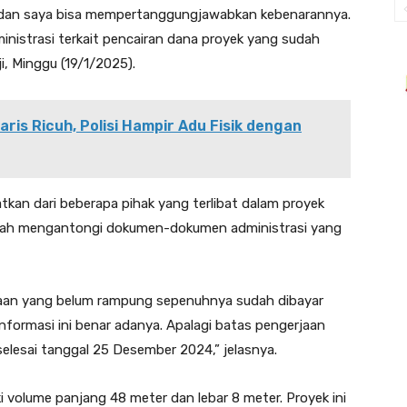
a, dan saya bisa mempertanggungjawabkan kebenarannya.
dministrasi terkait pencairan dana proyek yang sudah
ji, Minggu (19/1/2025).
ris Ricuh, Polisi Hampir Adu Fisik dengan
tkan dari beberapa pihak yang terlibat dalam proyek
telah mengantongi dokumen-dokumen administrasi yang
jaan yang belum rampung sepenuhnya sudah dibayar
 informasi ini benar adanya. Apalagi batas pengerjaan
selesai tanggal 25 Desember 2024,” jelasnya.
ki volume panjang 48 meter dan lebar 8 meter. Proyek ini