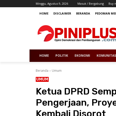
Minggu, Agustus 9, 2026
Masuk / Bergabung
Buy 
HOME
DISCLAIMER
BERANDA
PEDOMAN MED
HOME
POLITIK
EKONOMI
KOMUNITAS
Beranda
Umum
UMUM
Ketua DPRD Sempa
Pengerjaan, Proy
Kembali Disorot