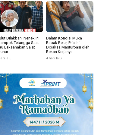
lut Dilakban, Nenek ini
Dalam Kondisi Muka
rampok Tetangga Saat
Babak Belur, Pria ini
u Laksanakan Salat
Dipaksa Masturbasi oleh
uhur
Rekan Kerjanya
hari lalu
4 hari lalu