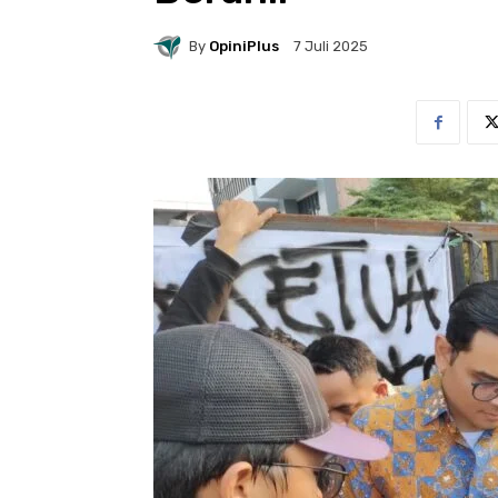
By
OpiniPlus
7 Juli 2025