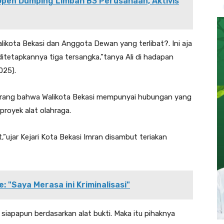
Open Dumping Limbah B3 Perusahaan, Aktivis
alikota Bekasi dan Anggota Dewan yang terlibat?. Ini aja
ditetapkannya tiga tersangka,”tanya Ali di hadapan
025).
 orang bahwa Walikota Bekasi mempunyai hubungan yang
royek alat olahraga.
,”ujar Kejari Kota Bekasi Imran disambut teriakan
: "Saya Merasa ini Kriminalisasi"
iapapun berdasarkan alat bukti. Maka itu pihaknya