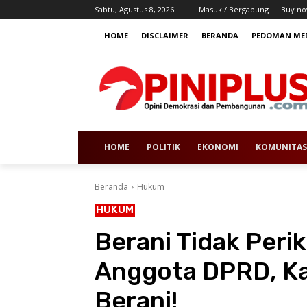
Sabtu, Agustus 8, 2026
Masuk / Bergabung
Buy no
HOME
DISCLAIMER
BERANDA
PEDOMAN MED
HOME
POLITIK
EKONOMI
KOMUNITAS
Beranda
Hukum
HUKUM
Berani Tidak Peri
Anggota DPRD, Kaj
Berani!