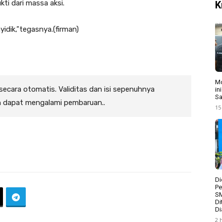
i dari massa aksi.
K
yidik,”tegasnya.(firman)
Mo
 secara otomatis. Validitas dan isi sepenuhnya
in
Sa
n dapat mengalami pembaruan..
15
Di
Pe
S
Di
Di
2 