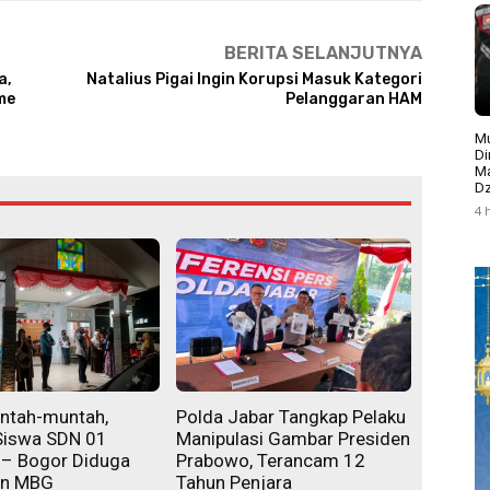
BERITA SELANJUTNYA
a,
Natalius Pigai Ingin Korupsi Masuk Kategori
me
Pelanggaran HAM
Mu
Di
Ma
Dz
4 
ntah-muntah,
Polda Jabar Tangkap Pelaku
Siswa SDN 01
Manipulasi Gambar Presiden
 – Bogor Diduga
Prabowo, Terancam 12
an MBG
Tahun Penjara