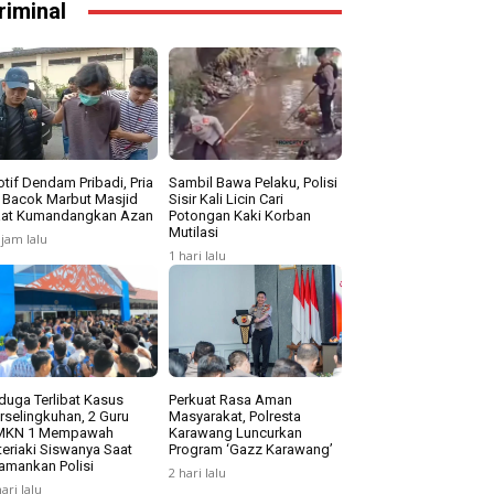
riminal
tif Dendam Pribadi, Pria
Sambil Bawa Pelaku, Polisi
i Bacok Marbut Masjid
Sisir Kali Licin Cari
at Kumandangkan Azan
Potongan Kaki Korban
Mutilasi
 jam lalu
1 hari lalu
duga Terlibat Kasus
Perkuat Rasa Aman
rselingkuhan, 2 Guru
Masyarakat, Polresta
MKN 1 Mempawah
Karawang Luncurkan
teriaki Siswanya Saat
Program ‘Gazz Karawang’
amankan Polisi
2 hari lalu
hari lalu