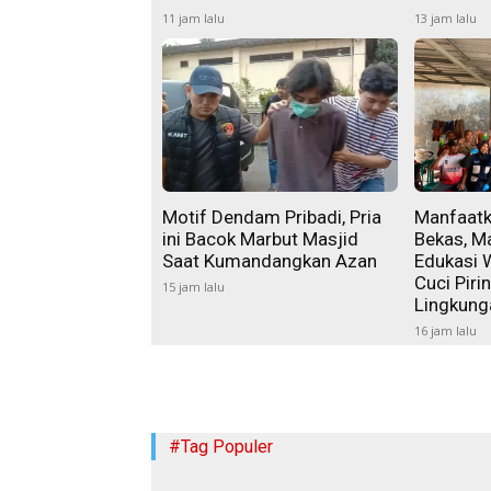
11 jam lalu
13 jam lalu
Motif Dendam Pribadi, Pria
Manfaatk
ini Bacok Marbut Masjid
Bekas, M
Saat Kumandangkan Azan
Edukasi 
Cuci Pir
15 jam lalu
Lingkung
16 jam lalu
#Tag Populer