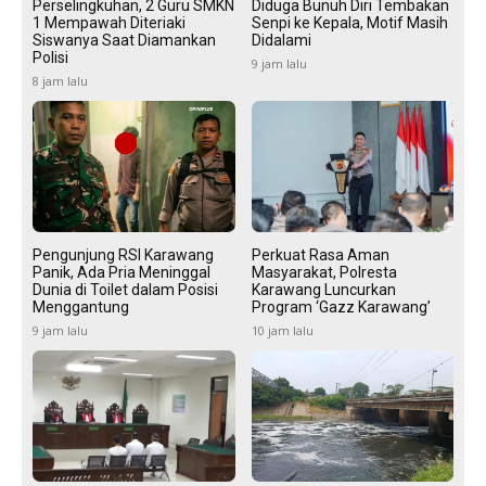
Perselingkuhan, 2 Guru SMKN
Diduga Bunuh Diri Tembakan
1 Mempawah Diteriaki
Senpi ke Kepala, Motif Masih
Siswanya Saat Diamankan
Didalami
Polisi
9 jam lalu
8 jam lalu
Pengunjung RSI Karawang
Perkuat Rasa Aman
Panik, Ada Pria Meninggal
Masyarakat, Polresta
Dunia di Toilet dalam Posisi
Karawang Luncurkan
Menggantung
Program ‘Gazz Karawang’
9 jam lalu
10 jam lalu