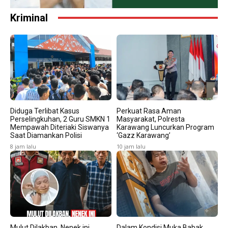
Kriminal
Diduga Terlibat Kasus
Perkuat Rasa Aman
Perselingkuhan, 2 Guru SMKN 1
Masyarakat, Polresta
Mempawah Diteriaki Siswanya
Karawang Luncurkan Program
Saat Diamankan Polisi
‘Gazz Karawang’
8 jam lalu
10 jam lalu
Mulut Dilakban, Nenek ini
Dalam Kondisi Muka Babak