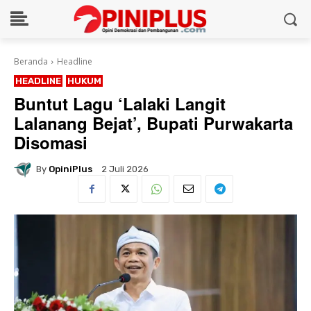
Beranda
Headline
HEADLINE
HUKUM
Buntut Lagu ‘Lalaki Langit
Lalanang Bejat’, Bupati Purwakarta
Disomasi
By
OpiniPlus
2 Juli 2026