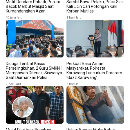
Motif Dendam Pribadi, Pria ini
Sambil Bawa Pelaku, Polisi Sisir
Bacok Marbut Masjid Saat
Kali Licin Cari Potongan Kaki
Kumandangkan Azan
Korban Mutilasi
10 jam lalu
1 hari lalu
Diduga Terlibat Kasus
Perkuat Rasa Aman
Perselingkuhan, 2 Guru SMKN 1
Masyarakat, Polresta
Mempawah Diteriaki Siswanya
Karawang Luncurkan Program
Saat Diamankan Polisi
‘Gazz Karawang’
2 hari lalu
2 hari lalu
Mulut Dilakban, Nenek ini
Dalam Kondisi Muka Babak