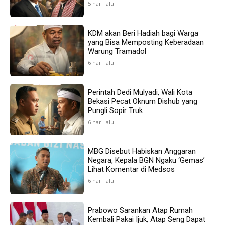
5 hari lalu
KDM akan Beri Hadiah bagi Warga
yang Bisa Memposting Keberadaan
Warung Tramadol
6 hari lalu
Perintah Dedi Mulyadi, Wali Kota
Bekasi Pecat Oknum Dishub yang
Pungli Sopir Truk
6 hari lalu
MBG Disebut Habiskan Anggaran
Negara, Kepala BGN Ngaku ‘Gemas’
Lihat Komentar di Medsos
6 hari lalu
Prabowo Sarankan Atap Rumah
Kembali Pakai Ijuk, Atap Seng Dapat