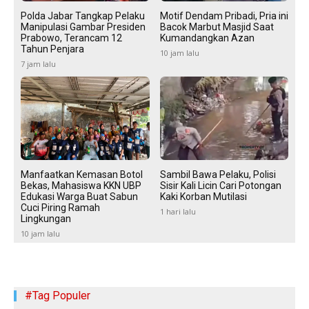
Polda Jabar Tangkap Pelaku
Motif Dendam Pribadi, Pria ini
Manipulasi Gambar Presiden
Bacok Marbut Masjid Saat
Prabowo, Terancam 12
Kumandangkan Azan
Tahun Penjara
10 jam lalu
7 jam lalu
Manfaatkan Kemasan Botol
Sambil Bawa Pelaku, Polisi
Bekas, Mahasiswa KKN UBP
Sisir Kali Licin Cari Potongan
Edukasi Warga Buat Sabun
Kaki Korban Mutilasi
Cuci Piring Ramah
1 hari lalu
Lingkungan
10 jam lalu
#Tag Populer