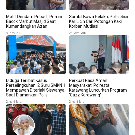
Motif Dendam Pribadi, Pria ini
Sambil Bawa Pelaku, Polisi Sisir
Bacok Marbut Masjid Saat
Kali Licin Cari Potongan Kaki
Kumandangkan Azan
Korban Mutilasi
8 jam lalu
23 jam lalu
Diduga Terlibat Kasus
Perkuat Rasa Aman
Perselingkuhan, 2 Guru SMKN 1
Masyarakat, Polresta
Mempawah Diteriaki Siswanya
Karawang Luncurkan Program
Saat Diamankan Polisi
‘Gazz Karawang’
2 hari lalu
2 hari lalu