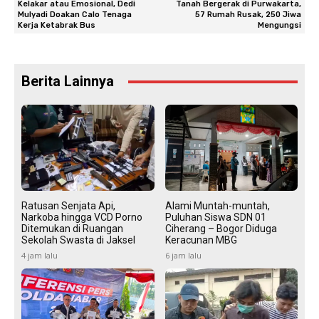
Kelakar atau Emosional, Dedi
Tanah Bergerak di Purwakarta,
Mulyadi Doakan Calo Tenaga
57 Rumah Rusak, 250 Jiwa
Kerja Ketabrak Bus
Mengungsi
Berita Lainnya
Ratusan Senjata Api,
Alami Muntah-muntah,
Narkoba hingga VCD Porno
Puluhan Siswa SDN 01
Ditemukan di Ruangan
Ciherang – Bogor Diduga
Sekolah Swasta di Jaksel
Keracunan MBG
4 jam lalu
6 jam lalu