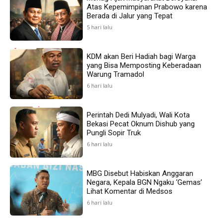
Atas Kepemimpinan Prabowo karena
Berada di Jalur yang Tepat
5 hari lalu
KDM akan Beri Hadiah bagi Warga
yang Bisa Memposting Keberadaan
Warung Tramadol
6 hari lalu
Perintah Dedi Mulyadi, Wali Kota
Bekasi Pecat Oknum Dishub yang
Pungli Sopir Truk
6 hari lalu
MBG Disebut Habiskan Anggaran
Negara, Kepala BGN Ngaku ‘Gemas’
Lihat Komentar di Medsos
6 hari lalu