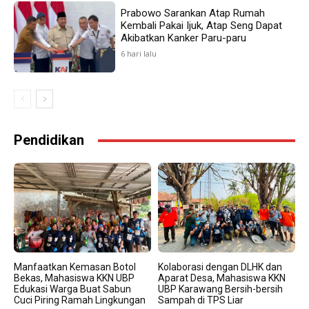
Prabowo Sarankan Atap Rumah
Kembali Pakai Ijuk, Atap Seng Dapat
Akibatkan Kanker Paru-paru
6 hari lalu
Pendidikan
Manfaatkan Kemasan Botol
Kolaborasi dengan DLHK dan
Bekas, Mahasiswa KKN UBP
Aparat Desa, Mahasiswa KKN
Edukasi Warga Buat Sabun
UBP Karawang Bersih-bersih
Cuci Piring Ramah Lingkungan
Sampah di TPS Liar