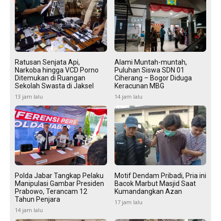
Ratusan Senjata Api,
Alami Muntah-muntah,
Narkoba hingga VCD Porno
Puluhan Siswa SDN 01
Ditemukan di Ruangan
Ciherang – Bogor Diduga
Sekolah Swasta di Jaksel
Keracunan MBG
13 jam lalu
14 jam lalu
Polda Jabar Tangkap Pelaku
Motif Dendam Pribadi, Pria ini
Manipulasi Gambar Presiden
Bacok Marbut Masjid Saat
Prabowo, Terancam 12
Kumandangkan Azan
Tahun Penjara
17 jam lalu
14 jam lalu