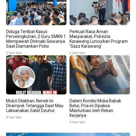
Diduga Terlibat Kasus
Perkuat Rasa Aman
Perselingkuhan, 2 Guru SMKN 1
Masyarakat, Polresta
Mempawah Diteriaki Siswanya
Karawang Luncurkan Program
Saat Diamankan Polisi
‘Gazz Karawang’
2 hari lalu
2 hari lalu
Mulut Dilakban, Nenek ini
Dalam Kondisi Muka Babak
Dirampok Tetangga Saat Mau
Belur, Pria ini Dipaksa
Laksanakan Salat Dzuhur
Masturbasi oleh Rekan
Kerjanya
4 hari lalu
5 hari lalu