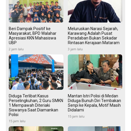
Beri Dampak Positif ke
Meluruskan Narasi Sejarah,
Masyarakat, BPD Walahar
Karawang Adalah Pusat
Apresiasi KKN Mahasiswa
Peradaban Bukan Sekadar
UBP
Rintasan Kerajaan Mataram
2 jam lalu
3 jam lalu
Diduga Terlibat Kasus
Mantan Istri Polisi di Medan
Perselingkuhan, 2 Guru SMKN
Diduga Bunuh Diri Tembakan
1 Mempawah Diteriaki
Senpi ke Kepala, Motif Masih
Siswanya Saat Diamankan
Didalami
Polisi
15 jam lalu
15 jam lalu