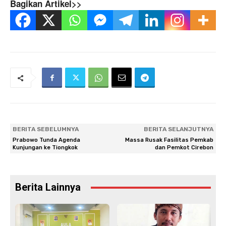
Bagikan Artikel>>
BERITA SEBELUMNYA
BERITA SELANJUTNYA
Prabowo Tunda Agenda
Massa Rusak Fasilitas Pemkab
Kunjungan ke Tiongkok
dan Pemkot Cirebon
Berita Lainnya