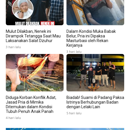
Mulut Dilakban, Nenek ini
Dalam Kondisi Muka Babak
Dirampok Tetangga Saat Mau
Belur, Pria ini Dipaksa
Laksanakan Salat Dzuhur
Masturbasi oleh Rekan
Kerjanya
3 hari lalu
3 hari lalu
Diduga Korban Konflik Adat,
Biadab! Suami di Padang Paksa
Jasad Pria di Mimika
Istrinya Berhubungan Badan
Ditemukan dalam Kondisi
dengan Lelaki Lain
Tubuh Penuh Anak Panah
5 hari lalu
4 hari lalu