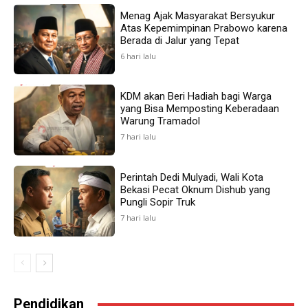
Menag Ajak Masyarakat Bersyukur
Atas Kepemimpinan Prabowo karena
Berada di Jalur yang Tepat
6 hari lalu
KDM akan Beri Hadiah bagi Warga
yang Bisa Memposting Keberadaan
Warung Tramadol
7 hari lalu
Perintah Dedi Mulyadi, Wali Kota
Bekasi Pecat Oknum Dishub yang
Pungli Sopir Truk
7 hari lalu
Pendidikan