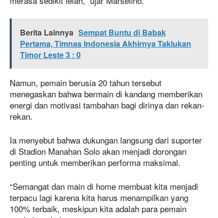
merasa sedikit lelah,” ujar Marselino.
Berita Lainnya
Sempat Buntu di Babak
Pertama, Timnas Indonesia Akhirnya Taklukan
Timor Leste 3 : 0
Namun, pemain berusia 20 tahun tersebut
menegaskan bahwa bermain di kandang memberikan
energi dan motivasi tambahan bagi dirinya dan rekan-
rekan.
Ia menyebut bahwa dukungan langsung dari suporter
di Stadion Manahan Solo akan menjadi dorongan
penting untuk memberikan performa maksimal.
“Semangat dan main di home membuat kita menjadi
terpacu lagi karena kita harus menampilkan yang
100% terbaik, meskipun kita adalah para pemain