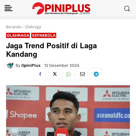
Beranda
Olahraga
OLAHRAGA
SEPAKBOLA
Jaga Trend Positif di Laga
Kandang
By
OpiniPlus
12 Desember 2024