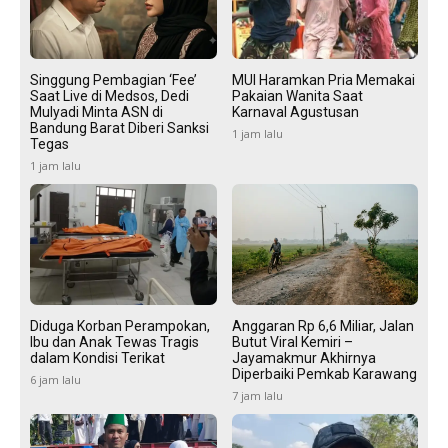
Singgung Pembagian ‘Fee’
MUI Haramkan Pria Memakai
Saat Live di Medsos, Dedi
Pakaian Wanita Saat
Mulyadi Minta ASN di
Karnaval Agustusan
Bandung Barat Diberi Sanksi
1 jam lalu
Tegas
1 jam lalu
Diduga Korban Perampokan,
Anggaran Rp 6,6 Miliar, Jalan
Ibu dan Anak Tewas Tragis
Butut Viral Kemiri –
dalam Kondisi Terikat
Jayamakmur Akhirnya
Diperbaiki Pemkab Karawang
6 jam lalu
7 jam lalu