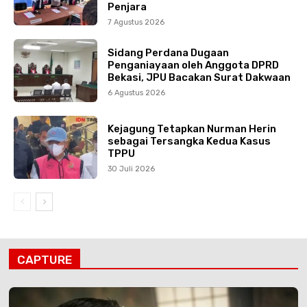
Penjara
7 Agustus 2026
Sidang Perdana Dugaan
Penganiayaan oleh Anggota DPRD
Bekasi, JPU Bacakan Surat Dakwaan
6 Agustus 2026
Kejagung Tetapkan Nurman Herin
sebagai Tersangka Kedua Kasus
TPPU
30 Juli 2026
CAPTURE