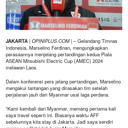
|
| – Gelandang Timnas
JAKARTA
OPINIPLUS.COM
Indonesia, Marselino Ferdinan, mengungkapkan
perasaannya menjelang pertandingan kedua Piala
ASEAN Mitsubishi Electric Cup (AMEC) 2024
melawan Laos.
Dalam konferensi pers jelang pertandingan, Marselino
mengakui tantangan yang dirasakan tim setelah
perjalanan jauh dari Myanmar usai laga perdana.
“Kami kembali dari Myanmar, memang pertama kali
saya travel seperti ini. Biasanya waktu AFF
sebelumnya kita stay di Jakarta. Jadi saya sendiri