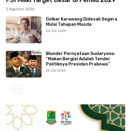
2 Agustus 2026
Golkar Karawang Didesak Segera
Mulai Tahapan Musda
26 Juli 2026
Blunder Pernyataan Sudaryono:
“Makan Bergizi Adalah Tender
Politiknya Presiden Prabowo”
25 Juli 2026