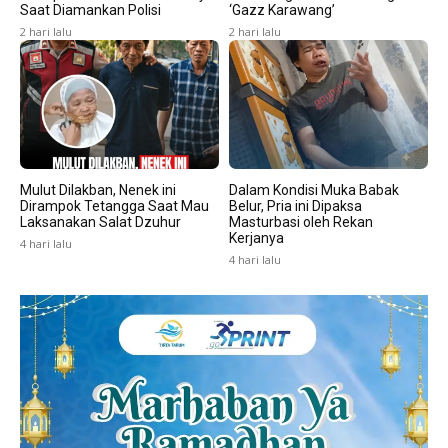
Saat Diamankan Polisi
‘Gazz Karawang’
2 hari lalu
2 hari lalu
Mulut Dilakban, Nenek ini
Dalam Kondisi Muka Babak
Dirampok Tetangga Saat Mau
Belur, Pria ini Dipaksa
Laksanakan Salat Dzuhur
Masturbasi oleh Rekan
Kerjanya
4 hari lalu
4 hari lalu