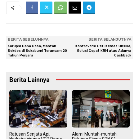
BERITA SEBELUMNYA
BERITA SELANJUTNYA
Korupsi Dana Desa, Mantan
Kontroversi Peti Kemas Unsika,
Sekdes di Sukabumi Terancam 20
Solusi Cepat KBM atau Adanya
Tahun Penjara
Cashback
Berita Lainnya
Ratusan Senjata Api,
Alami Muntah-muntah,