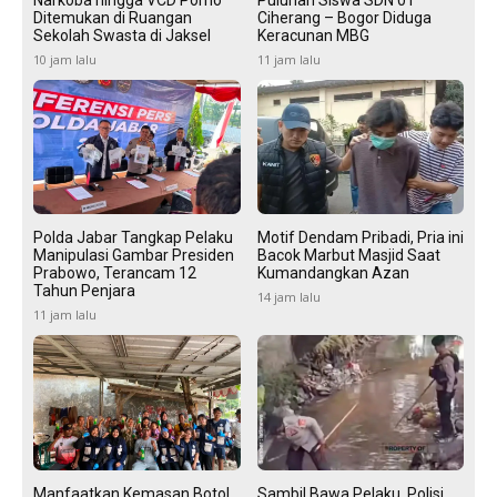
Narkoba hingga VCD Porno
Puluhan Siswa SDN 01
Ditemukan di Ruangan
Ciherang – Bogor Diduga
Sekolah Swasta di Jaksel
Keracunan MBG
10 jam lalu
11 jam lalu
Polda Jabar Tangkap Pelaku
Motif Dendam Pribadi, Pria ini
Manipulasi Gambar Presiden
Bacok Marbut Masjid Saat
Prabowo, Terancam 12
Kumandangkan Azan
Tahun Penjara
14 jam lalu
11 jam lalu
Manfaatkan Kemasan Botol
Sambil Bawa Pelaku, Polisi