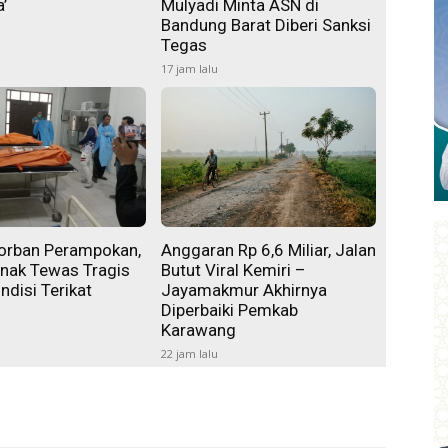
’
Mulyadi Minta ASN di
Bandung Barat Diberi Sanksi
Tegas
17 jam lalu
orban Perampokan,
Anggaran Rp 6,6 Miliar, Jalan
Anak Tewas Tragis
Butut Viral Kemiri –
disi Terikat
Jayamakmur Akhirnya
Diperbaiki Pemkab
Karawang
22 jam lalu