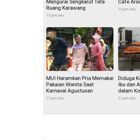
Mengurai Sengkarut Tata
Cafe Area
Ruang Karawang
15 jam lalu
15 jam lalu
MUI Haramkan Pria Memakai
Diduga K
Pakaian Wanita Saat
Ibu dan 
Karnaval Agustusan
dalam Kon
17 jam lalu
21 jam lalu