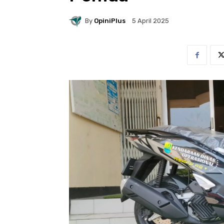
By
OpiniPlus
5 April 2025