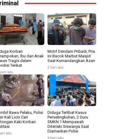
riminal
duga Korban
Motif Dendam Pribadi, Pria
rampokan, Ibu dan Anak
ini Bacok Marbut Masjid
was Tragis dalam
Saat Kumandangkan Azan
ndisi Terikat
2 hari lalu
 jam lalu
mbil Bawa Pelaku, Polisi
Diduga Terlibat Kasus
sir Kali Licin Cari
Perselingkuhan, 2 Guru
tongan Kaki Korban
SMKN 1 Mempawah
tilasi
Diteriaki Siswanya Saat
Diamankan Polisi
hari lalu
4 hari lalu