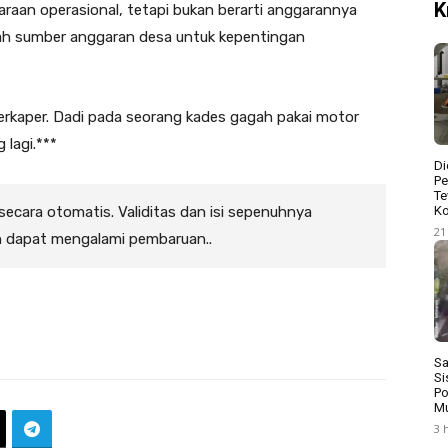
K
aan operasional, tetapi bukan berarti anggarannya
ah sumber anggaran desa untuk kepentingan
rkaper. Dadi pada seorang kades gagah pakai motor
 lagi.***
Di
Pe
Te
 secara otomatis. Validitas dan isi sepenuhnya
Ko
21
n dapat mengalami pembaruan..
Sa
Si
Po
Mu
3 