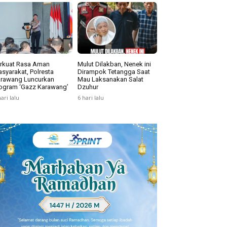
rkuat Rasa Aman
Mulut Dilakban, Nenek ini
syarakat, Polresta
Dirampok Tetangga Saat
rawang Luncurkan
Mau Laksanakan Salat
ogram ‘Gazz Karawang’
Dzuhur
hari lalu
6 hari lalu