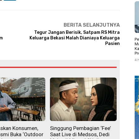
BERITA SELANJUTNYA
Tegur Jangan Berisik, Satpam RS Mitra
um
Keluarga Bekasi Malah Dianiaya Keluarga
Pe
Pasien
Ma
Ka
Pr
4 
askan Konsumen,
Singgung Pembagian ‘Fee’
esmi Buka ‘Outdoor
Saat Live di Medsos, Dedi