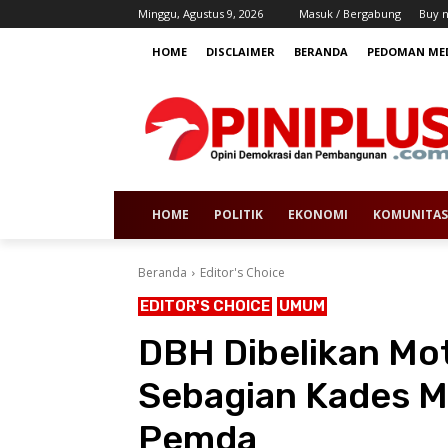
Minggu, Agustus 9, 2026
Masuk / Bergabung
Buy 
HOME
DISCLAIMER
BERANDA
PEDOMAN MED
HOME
POLITIK
EKONOMI
KOMUNITAS
Beranda
Editor's Choice
EDITOR'S CHOICE
UMUM
DBH Dibelikan Mot
Sebagian Kades M
Pemda