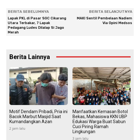
BERITA SEBELUMNYA
BERITA SELANJUTNYA
Lapak PKL di Pasar SGC Cikarang
MAKI Sentil Pembelaan Nadiem
Utara Terbakar, 7 Lapak
Via Opini Medsos
Pedagang Ludes Dilalap Si Jago
Merah
Berita Lainnya
Motif Dendam Pribadi, Pria ini
Manfaatkan Kemasan Botol
Bacok Marbut Masjid Saat
Bekas, Mahasiswa KKN UBP
Kumandangkan Azan
Edukasi Warga Buat Sabun
Cuci Piring Ramah
2 jam lalu
Lingkungan
3 jam lalu