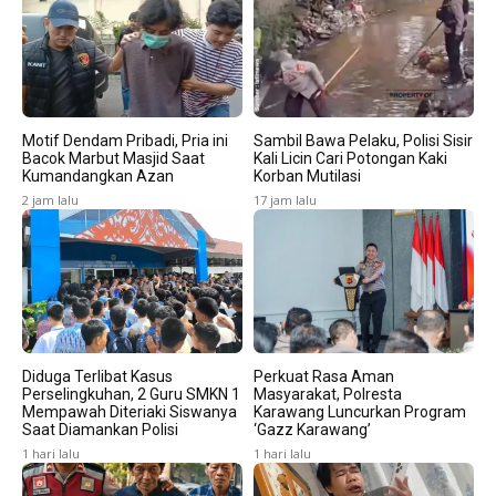
Motif Dendam Pribadi, Pria ini
Sambil Bawa Pelaku, Polisi Sisir
Bacok Marbut Masjid Saat
Kali Licin Cari Potongan Kaki
Kumandangkan Azan
Korban Mutilasi
2 jam lalu
17 jam lalu
Diduga Terlibat Kasus
Perkuat Rasa Aman
Perselingkuhan, 2 Guru SMKN 1
Masyarakat, Polresta
Mempawah Diteriaki Siswanya
Karawang Luncurkan Program
Saat Diamankan Polisi
‘Gazz Karawang’
1 hari lalu
1 hari lalu