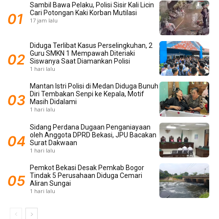
Sambil Bawa Pelaku, Polisi Sisir Kali Licin
Cari Potongan Kaki Korban Mutilasi
17 jam lalu
Diduga Terlibat Kasus Perselingkuhan, 2
Guru SMKN 1 Mempawah Diteriaki
Siswanya Saat Diamankan Polisi
1 hari lalu
Mantan Istri Polisi di Medan Diduga Bunuh
Diri Tembakan Senpi ke Kepala, Motif
Masih Didalami
1 hari lalu
Sidang Perdana Dugaan Penganiayaan
oleh Anggota DPRD Bekasi, JPU Bacakan
Surat Dakwaan
1 hari lalu
Pemkot Bekasi Desak Pemkab Bogor
Tindak 5 Perusahaan Diduga Cemari
Aliran Sungai
1 hari lalu