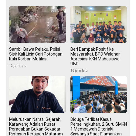
Sambil Bawa Pelaku, Polisi
Beri Dampak Positif ke
Sisir Kali Licin Cari Potongan
Masyarakat, BPD Walahar
Kaki Korban Mutilasi
Apresiasi KKN Mahasiswa
UBP
12 jam lalu
16 jam lalu
Meluruskan Narasi Sejarah,
Diduga Terlibat Kasus
Karawang Adalah Pusat
Perselingkuhan, 2 Guru SMKN
Peradaban Bukan Sekadar
1 Mempawah Diteriaki
Rintasan Kerajaan Mataram
Siswanya Saat Diamankan