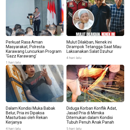
Perkuat Rasa Aman
Mulut Dilakban, Nenek ini
Masyarakat, Polresta
Dirampok Tetangga Saat Mau
Karawang Luncurkan Program
Laksanakan Salat Dzuhur
‘Gazz Karawang’
4 hari lalu
1 hari lalu
Dalam Kondisi Muka Babak
Diduga Korban Konflik Adat,
Belur, Pria ini Dipaksa
Jasad Pria di Mimika
Masturbasi oleh Rekan
Ditemukan dalam Kondisi
Kerjanya
Tubuh Penuh Anak Panah
4 hari lalu
5 hari lalu