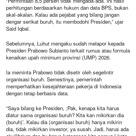
“Permintaan 8,5 persen tidak mengada-ada. Ini hasil
perhitungan berdasarkan hukum dan data BPS, bukan
akal-akalan. Kalau ada pejabat yang bilang jangan
dengar serikat buruh, itu membodohi Presiden,” ujar
Said Iqbal.
Sebelumnya, Luhut mengaku sudah melapor kepada
Presiden Prabowo Subianto terkait rumus atau formula
kenaikan upah minimum provinsi (UMP) 2026.
Ia meminta Prabowo tidak disetir oleh segelintir
organisasi buruh. Semestinya, pemerintah
memperhatikan kesejahteraan pekerja di Indonesia
dengan tetap berbasis data.
“Saya bilang ke Presiden, ;Pak, kenapa kita harus
diatur sama organisasi buruh? Kita kan mikirkan dia
(buruh)’. Kalau dia (organisasi buruh) hanya mikirin
dia, tidak mikirkan investor, ya susah. Jadi, harus ada
ekuilibrium dan itu harus ketegasan kita semua,” kata