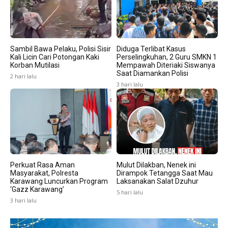
Sambil Bawa Pelaku, Polisi Sisir
Diduga Terlibat Kasus
Kali Licin Cari Potongan Kaki
Perselingkuhan, 2 Guru SMKN 1
Korban Mutilasi
Mempawah Diteriaki Siswanya
Saat Diamankan Polisi
2 hari lalu
3 hari lalu
Perkuat Rasa Aman
Mulut Dilakban, Nenek ini
Masyarakat, Polresta
Dirampok Tetangga Saat Mau
Karawang Luncurkan Program
Laksanakan Salat Dzuhur
‘Gazz Karawang’
5 hari lalu
3 hari lalu