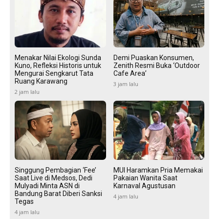
Menakar Nilai Ekologi Sunda
Demi Puaskan Konsumen,
Kuno, Refleksi Historis untuk
Zenith Resmi Buka ‘Outdoor
Mengurai Sengkarut Tata
Cafe Area’
Ruang Karawang
3 jam lalu
2 jam lalu
Singgung Pembagian ‘Fee’
MUI Haramkan Pria Memakai
Saat Live di Medsos, Dedi
Pakaian Wanita Saat
Mulyadi Minta ASN di
Karnaval Agustusan
Bandung Barat Diberi Sanksi
4 jam lalu
Tegas
4 jam lalu