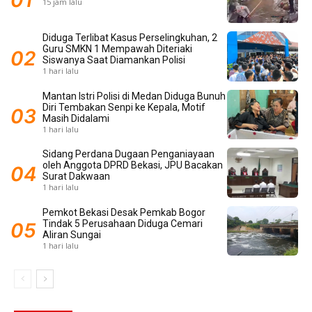
15 jam lalu
Diduga Terlibat Kasus Perselingkuhan, 2
Guru SMKN 1 Mempawah Diteriaki
Siswanya Saat Diamankan Polisi
1 hari lalu
Mantan Istri Polisi di Medan Diduga Bunuh
Diri Tembakan Senpi ke Kepala, Motif
Masih Didalami
1 hari lalu
Sidang Perdana Dugaan Penganiayaan
oleh Anggota DPRD Bekasi, JPU Bacakan
Surat Dakwaan
1 hari lalu
Pemkot Bekasi Desak Pemkab Bogor
Tindak 5 Perusahaan Diduga Cemari
Aliran Sungai
1 hari lalu