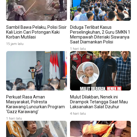
Sambil Bawa Pelaku, Polisi Sisir
Diduga Terlibat Kasus
Kali Licin Cari Potongan Kaki
Perselingkuhan, 2 Guru SMKN 1
Korban Mutilasi
Mempawah Diteriaki Siswanya
Saat Diamankan Polisi
15 jam lalu
1 hari lalu
Perkuat Rasa Aman
Mulut Dilakban, Nenek ini
Masyarakat, Polresta
Dirampok Tetangga Saat Mau
Karawang Luncurkan Program
Laksanakan Salat Dzuhur
‘Gazz Karawang’
4 hari lalu
1 hari lalu