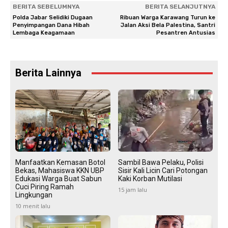
BERITA SEBELUMNYA
BERITA SELANJUTNYA
Polda Jabar Selidiki Dugaan
Ribuan Warga Karawang Turun ke
Penyimpangan Dana Hibah
Jalan Aksi Bela Palestina, Santri
Lembaga Keagamaan
Pesantren Antusias
Berita Lainnya
Manfaatkan Kemasan Botol
Sambil Bawa Pelaku, Polisi
Bekas, Mahasiswa KKN UBP
Sisir Kali Licin Cari Potongan
Edukasi Warga Buat Sabun
Kaki Korban Mutilasi
Cuci Piring Ramah
15 jam lalu
Lingkungan
10 menit lalu