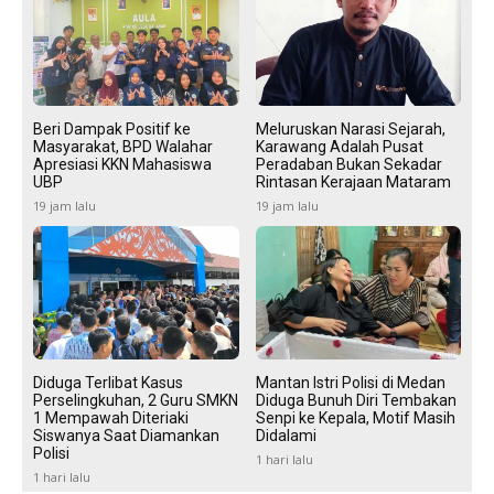
Beri Dampak Positif ke
Meluruskan Narasi Sejarah,
Masyarakat, BPD Walahar
Karawang Adalah Pusat
Apresiasi KKN Mahasiswa
Peradaban Bukan Sekadar
UBP
Rintasan Kerajaan Mataram
19 jam lalu
19 jam lalu
Diduga Terlibat Kasus
Mantan Istri Polisi di Medan
Perselingkuhan, 2 Guru SMKN
Diduga Bunuh Diri Tembakan
1 Mempawah Diteriaki
Senpi ke Kepala, Motif Masih
Siswanya Saat Diamankan
Didalami
Polisi
1 hari lalu
1 hari lalu