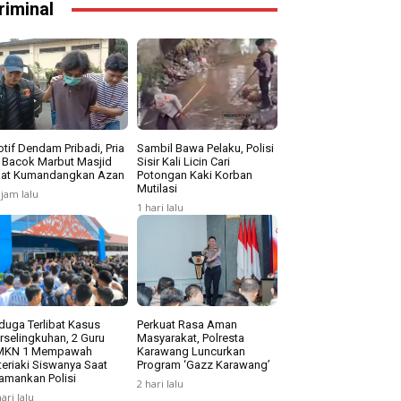
riminal
tif Dendam Pribadi, Pria
Sambil Bawa Pelaku, Polisi
i Bacok Marbut Masjid
Sisir Kali Licin Cari
at Kumandangkan Azan
Potongan Kaki Korban
Mutilasi
 jam lalu
1 hari lalu
duga Terlibat Kasus
Perkuat Rasa Aman
rselingkuhan, 2 Guru
Masyarakat, Polresta
MKN 1 Mempawah
Karawang Luncurkan
teriaki Siswanya Saat
Program ‘Gazz Karawang’
amankan Polisi
2 hari lalu
hari lalu