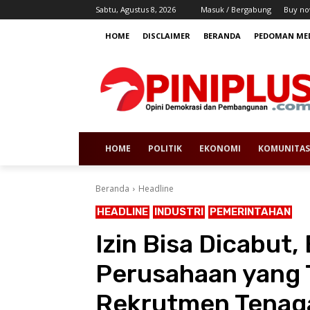
Sabtu, Agustus 8, 2026
Masuk / Bergabung
Buy no
HOME
DISCLAIMER
BERANDA
PEDOMAN MED
HOME
POLITIK
EKONOMI
KOMUNITAS
Beranda
Headline
HEADLINE
INDUSTRI
PEMERINTAHAN
Izin Bisa Dicabut,
Perusahaan yang 
Rekrutmen Tenaga