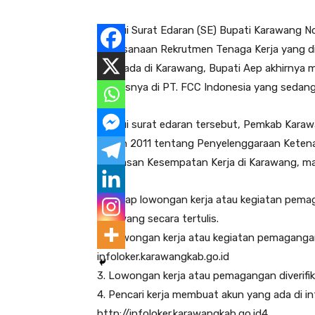
Melalui Surat Edaran (SE) Bupati Karawang N
Pelaksanaan Rekrutmen Tenaga Kerja yang di
yang ada di Karawang, Bupati Aep akhirnya m
khususnya di PT. FCC Indonesia yang sedang 
Melalui surat edaran tersebut, Pemkab Kar
Tahun 2011 tentang Penyelenggaraan Keten
Perluasan Kesempatan Kerja di Karawang, ma
1. Setiap lowongan kerja atau kegiatan pema
Karawang secara tertulis.
2. Lowongan kerja atau kegiatan pemagangan
infoloker.karawangkab.go.id
3. Lowongan kerja atau pemagangan diverifik
4. Pencari kerja membuat akun yang ada di inf
http://infoloker.karawangkab.go.id4.