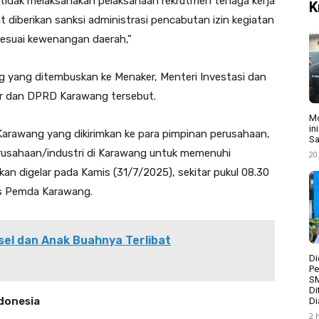
tidak melaksanakan pelaksanaan rekrutmen tenaga kerja
K
diberikan sanksi administrasi pencabutan izin kegiatan
sesuai kewenangan daerah,”
g yang ditembuskan ke Menaker, Menteri Investasi dan
abar dan DPRD Karawang tersebut.
Mo
in
Karawang yang dikirimkan ke para pimpinan perusahaan,
Sa
rusahaan/industri di Karawang untuk memenuhi
20
an digelar pada Kamis (31/7/2025), sekitar pukul 08.30
ks Pemda Karawang.
el dan Anak Buahnya Terlibat
Di
Pe
S
Di
ndonesia
Di
2 