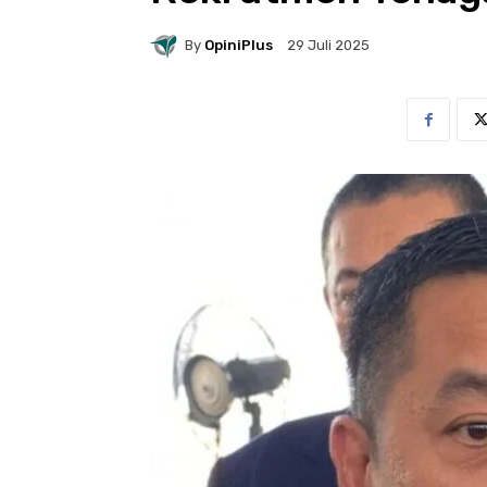
By
OpiniPlus
29 Juli 2025