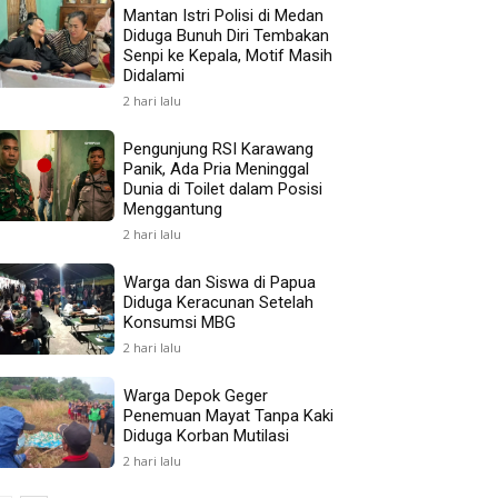
Mantan Istri Polisi di Medan
Diduga Bunuh Diri Tembakan
Senpi ke Kepala, Motif Masih
Didalami
2 hari lalu
Pengunjung RSI Karawang
Panik, Ada Pria Meninggal
Dunia di Toilet dalam Posisi
Menggantung
2 hari lalu
Warga dan Siswa di Papua
Diduga Keracunan Setelah
Konsumsi MBG
2 hari lalu
Warga Depok Geger
Penemuan Mayat Tanpa Kaki
Diduga Korban Mutilasi
2 hari lalu