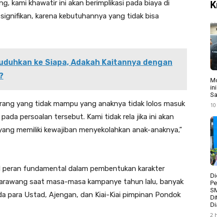
, kami khawatir ini akan berimplikasi pada biaya di
K
ignifikan, karena kebutuhannya yang tidak bisa
ituduhkan ke Siapa, Adakah Kaitannya dengan
?
Mo
in
Sa
orang yang tidak mampu yang anaknya tidak lolos masuk
10
pada persoalan tersebut. Kami tidak rela jika ini akan
 yang memiliki kewajiban menyekolahkan anak-anaknya,”
il peran fundamental dalam pembentukan karakter
Di
arawang saat masa-masa kampanye tahun lalu, banyak
Pe
S
a para Ustad, Ajengan, dan Kiai-Kiai pimpinan Pondok
Di
Di
2 