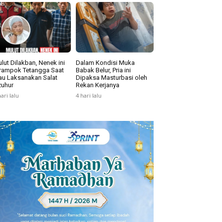
lut Dilakban, Nenek ini
Dalam Kondisi Muka
rampok Tetangga Saat
Babak Belur, Pria ini
u Laksanakan Salat
Dipaksa Masturbasi oleh
uhur
Rekan Kerjanya
hari lalu
4 hari lalu