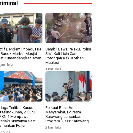
riminal
tif Dendam Pribadi, Pria
Sambil Bawa Pelaku, Polisi
i Bacok Marbut Masjid
Sisir Kali Licin Cari
at Kumandangkan Azan
Potongan Kaki Korban
Mutilasi
 jam lalu
1 hari lalu
duga Terlibat Kasus
Perkuat Rasa Aman
rselingkuhan, 2 Guru
Masyarakat, Polresta
MKN 1 Mempawah
Karawang Luncurkan
teriaki Siswanya Saat
Program ‘Gazz Karawang’
amankan Polisi
2 hari lalu
hari lalu