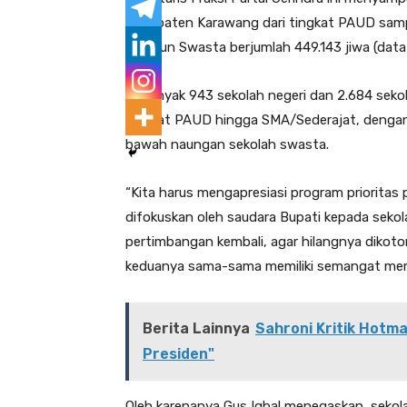
Kabupaten Karawang dari tingkat PAUD samp
maupun Swasta berjumlah 449.143 jiwa (data
Sebanyak 943 sekolah negeri dan 2.684 sekola
tingkat PAUD hingga SMA/Sederajat, dengan 
bawah naungan sekolah swasta.
“Kita harus mengapresiasi program priorit
difokuskan oleh saudara Bupati kepada sekola
pertimbangan kembali, agar hilangnya dikot
keduanya sama-sama memiliki semangat mem
Berita Lainnya
Sahroni Kritik Hotm
Presiden"
Oleh karenanya Gus Iqbal menegaskan, sekol