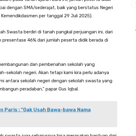
ai dengan SMA/sederajat, baik yang berstatus Negeri
 Kemendikdasmen per tanggal 29 Juli 2025).
h Swasta berdiri di tanah pangkal perjuangan ini, dari
presentase 46% dari jumlah peserta didik berada di
as pembangunan dan pembenahan sekolah yang
h-sekolah negeri. Akan tetapi kami kira perlu adanya
omi antara sekolah negeri dengan sekolah swasta yang
bangun peradaban,” papar Gus Iqbal.
an Paris : "Gak Usah Bawa-bawa Nama
ah swasta juga seharusnya bisa merasakan bantuan dari