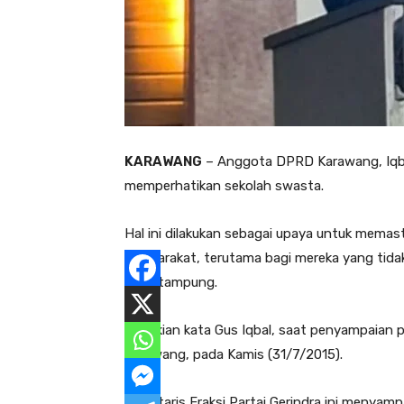
KARAWANG
– Anggota DPRD Karawang, Iqbal
memperhatikan sekolah swasta.
Hal ini dilakukan sebagai upaya untuk memas
masyarakat, terutama bagi mereka yang tida
daya tampung.
Demikian kata Gus Iqbal, saat penyampaian
Karawang, pada Kamis (31/7/2015).
Sekretaris Fraksi Partai Gerindra ini menyamp