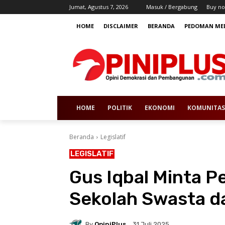
Jumat, Agustus 7, 2026
Masuk / Bergabung
Buy no
HOME
DISCLAIMER
BERANDA
PEDOMAN MED
HOME
POLITIK
EKONOMI
KOMUNITAS
Beranda
Legislatif
LEGISLATIF
Gus Iqbal Minta P
Sekolah Swasta d
By
OpiniPlus
31 Juli 2025