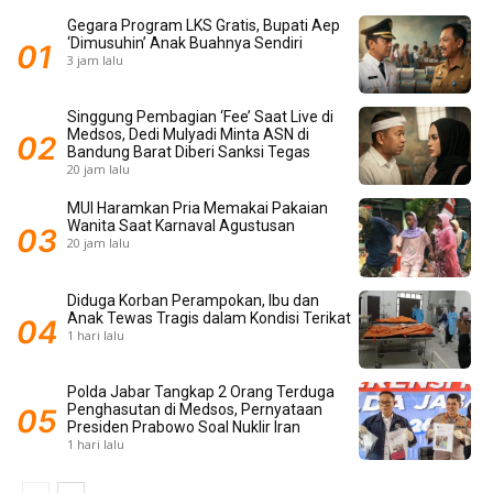
Gegara Program LKS Gratis, Bupati Aep
‘Dimusuhin’ Anak Buahnya Sendiri
3 jam lalu
Singgung Pembagian ‘Fee’ Saat Live di
Medsos, Dedi Mulyadi Minta ASN di
Bandung Barat Diberi Sanksi Tegas
20 jam lalu
MUI Haramkan Pria Memakai Pakaian
Wanita Saat Karnaval Agustusan
20 jam lalu
Diduga Korban Perampokan, Ibu dan
Anak Tewas Tragis dalam Kondisi Terikat
1 hari lalu
Polda Jabar Tangkap 2 Orang Terduga
Penghasutan di Medsos, Pernyataan
Presiden Prabowo Soal Nuklir Iran
1 hari lalu