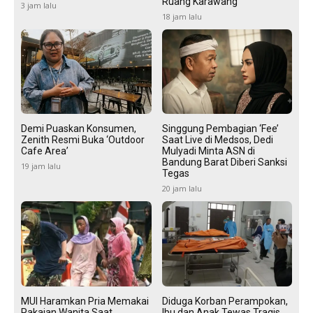
Ruang Karawang
3 jam lalu
18 jam lalu
Demi Puaskan Konsumen,
Singgung Pembagian ‘Fee’
Zenith Resmi Buka ‘Outdoor
Saat Live di Medsos, Dedi
Cafe Area’
Mulyadi Minta ASN di
Bandung Barat Diberi Sanksi
19 jam lalu
Tegas
20 jam lalu
MUI Haramkan Pria Memakai
Diduga Korban Perampokan,
Pakaian Wanita Saat
Ibu dan Anak Tewas Tragis