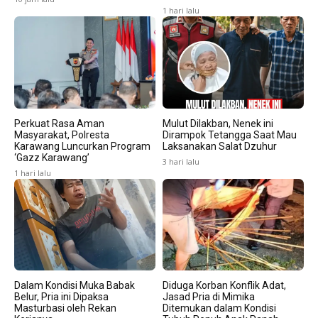
1 hari lalu
Perkuat Rasa Aman
Mulut Dilakban, Nenek ini
Masyarakat, Polresta
Dirampok Tetangga Saat Mau
Karawang Luncurkan Program
Laksanakan Salat Dzuhur
‘Gazz Karawang’
3 hari lalu
1 hari lalu
Dalam Kondisi Muka Babak
Diduga Korban Konflik Adat,
Belur, Pria ini Dipaksa
Jasad Pria di Mimika
Masturbasi oleh Rekan
Ditemukan dalam Kondisi