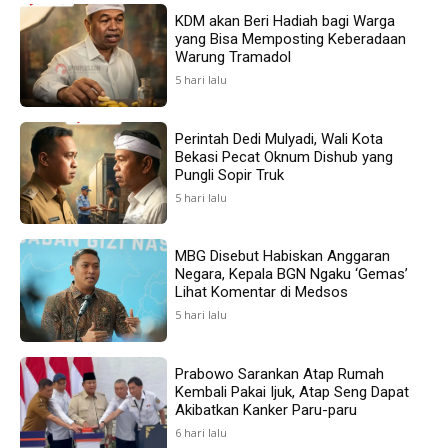
KDM akan Beri Hadiah bagi Warga
yang Bisa Memposting Keberadaan
Warung Tramadol
5 hari lalu
Perintah Dedi Mulyadi, Wali Kota
Bekasi Pecat Oknum Dishub yang
Pungli Sopir Truk
5 hari lalu
MBG Disebut Habiskan Anggaran
Negara, Kepala BGN Ngaku ‘Gemas’
Lihat Komentar di Medsos
5 hari lalu
Prabowo Sarankan Atap Rumah
Kembali Pakai Ijuk, Atap Seng Dapat
Akibatkan Kanker Paru-paru
6 hari lalu