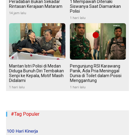
Peradaban Bukan Sekadar
1 Mempawah Diteriaki
Rintasan Kerajaan Mataram
Siswanya Saat Diamankan
Polisi
14 jam lalu
1 hari lalu
Mantan Istri Polisi di Medan
Pengunjung RSI Karawang
Diduga Bunuh Diri Tembakan
Panik, Ada Pria Meninggal
Senpi ke Kepala, Motif Masih
Dunia di Toilet dalam Posisi
Didalami
Menggantung
1 hari lalu
1 hari lalu
#Tag Populer
100 Hari Kinerja