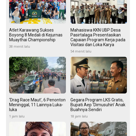
Atlet Karawang Sukses
Mahasiswa KKN UBP Desa
Boyong 8 Medali di Kejurnas
Pasirtalaga Presentasikan
Muaythai Championship
Capaian Program Kerja pada
Visitasi dan Loka Karya
38 menit lalu
54 menit lalu
‘Drag Race Maut’, 6 Penonton
Gegara Program LKS Gratis,
Meninggal, 11 Lainnya Luka-
Bupati Aep ‘Dimusuhin’ Anak
luka
Buahnya Sendiri
1 jam lalu
18 jam lalu