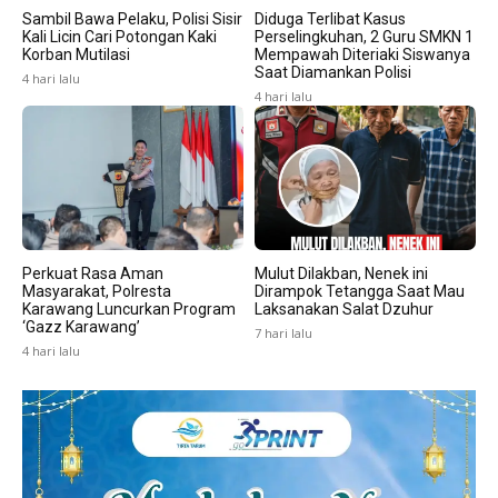
Sambil Bawa Pelaku, Polisi Sisir
Diduga Terlibat Kasus
Kali Licin Cari Potongan Kaki
Perselingkuhan, 2 Guru SMKN 1
Korban Mutilasi
Mempawah Diteriaki Siswanya
Saat Diamankan Polisi
4 hari lalu
4 hari lalu
Perkuat Rasa Aman
Mulut Dilakban, Nenek ini
Masyarakat, Polresta
Dirampok Tetangga Saat Mau
Karawang Luncurkan Program
Laksanakan Salat Dzuhur
‘Gazz Karawang’
7 hari lalu
4 hari lalu