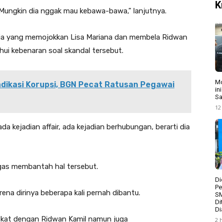
K
lu. Mungkin dia nggak mau kebawa-bawa,” lanjutnya.
Aulia yang memojokkan Lisa Mariana dan membela Ridwan
hui kebenaran soal skandal tersebut.
Mo
Indikasi Korupsi, BGN Pecat Ratusan Pegawai
in
Sa
12
da kejadian affair, ada kejadian berhubungan, berarti dia
gas membantah hal tersebut.
Di
Pe
ena dirinya beberapa kali pernah dibantu.
S
Di
Di
dekat dengan Ridwan Kamil namun juga
2 