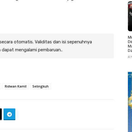
Mu
 secara otomatis. Validitas dan isi sepenuhnya
Di
Ma
n dapat mengalami pembaruan..
Dz
4 
Ridwan Kamil
Selingkuh