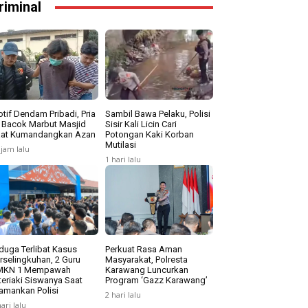
riminal
tif Dendam Pribadi, Pria
Sambil Bawa Pelaku, Polisi
i Bacok Marbut Masjid
Sisir Kali Licin Cari
at Kumandangkan Azan
Potongan Kaki Korban
Mutilasi
 jam lalu
1 hari lalu
duga Terlibat Kasus
Perkuat Rasa Aman
rselingkuhan, 2 Guru
Masyarakat, Polresta
MKN 1 Mempawah
Karawang Luncurkan
teriaki Siswanya Saat
Program ‘Gazz Karawang’
amankan Polisi
2 hari lalu
hari lalu