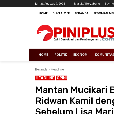
Jumat, Agustus 7, 2026
Masuk / Bergabung
Buy no
HOME
DISCLAIMER
BERANDA
PEDOMAN MED
HOME
POLITIK
EKONOMI
KOMUNITAS
Beranda
Headline
HEADLINE
OPINI
Mantan Mucikari 
Ridwan Kamil deng
Sebelum Lisa Mar