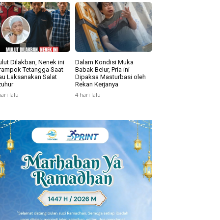
lut Dilakban, Nenek ini
Dalam Kondisi Muka
rampok Tetangga Saat
Babak Belur, Pria ini
u Laksanakan Salat
Dipaksa Masturbasi oleh
uhur
Rekan Kerjanya
hari lalu
4 hari lalu