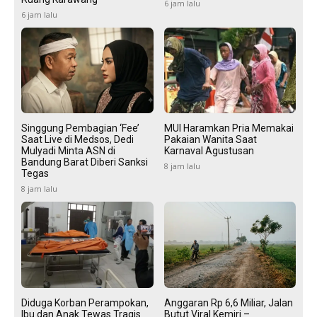
6 jam lalu
6 jam lalu
Singgung Pembagian ‘Fee’
MUI Haramkan Pria Memakai
Saat Live di Medsos, Dedi
Pakaian Wanita Saat
Mulyadi Minta ASN di
Karnaval Agustusan
Bandung Barat Diberi Sanksi
8 jam lalu
Tegas
8 jam lalu
Diduga Korban Perampokan,
Anggaran Rp 6,6 Miliar, Jalan
Ibu dan Anak Tewas Tragis
Butut Viral Kemiri –