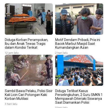
Diduga Korban Perampokan,
Motif Dendam Pribadi, Pria ini
Ibu dan Anak Tewas Tragis
Bacok Marbut Masjid Saat
dalam Kondisi Terikat
Kumandangkan Azan
12 jam lalu
2 hari lalu
Sambil Bawa Pelaku, Polisi Sisir
Diduga Terlibat Kasus
Kali Licin Cari Potongan Kaki
Perselingkuhan, 2 Guru SMKN 1
Korban Mutilasi
Mempawah Diteriaki Siswanya
Saat Diamankan Polisi
3 hari lalu
3 hari lalu