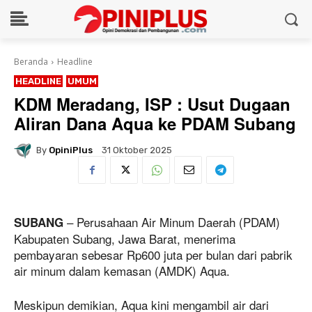
Beranda
Headline
HEADLINE
UMUM
KDM Meradang, ISP : Usut Dugaan
Aliran Dana Aqua ke PDAM Subang
By
OpiniPlus
31 Oktober 2025
– Perusahaan Air Minum Daerah (PDAM)
SUBANG
Kabupaten Subang, Jawa Barat, menerima
pembayaran sebesar Rp600 juta per bulan dari pabrik
air minum dalam kemasan (AMDK) Aqua.
Meskipun demikian, Aqua kini mengambil air dari