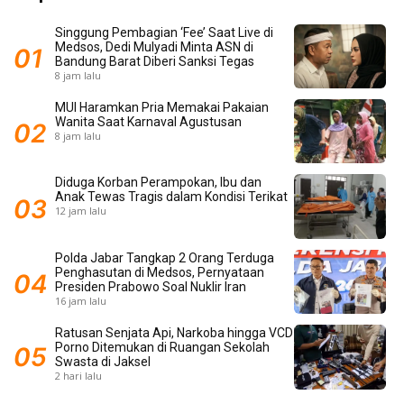
Singgung Pembagian ‘Fee’ Saat Live di
Medsos, Dedi Mulyadi Minta ASN di
Bandung Barat Diberi Sanksi Tegas
8 jam lalu
MUI Haramkan Pria Memakai Pakaian
Wanita Saat Karnaval Agustusan
8 jam lalu
Diduga Korban Perampokan, Ibu dan
Anak Tewas Tragis dalam Kondisi Terikat
12 jam lalu
Polda Jabar Tangkap 2 Orang Terduga
Penghasutan di Medsos, Pernyataan
Presiden Prabowo Soal Nuklir Iran
16 jam lalu
Ratusan Senjata Api, Narkoba hingga VCD
Porno Ditemukan di Ruangan Sekolah
Swasta di Jaksel
2 hari lalu