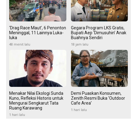
‘Drag Race Maut’, 6 Penonton
Gegara Program LKS Gratis,
Meninggal, 11 Lainnya Luka-
Bupati Aep ‘Dimusuhin’ Anak
luka
Buahnya Sendiri
48 menit lalu
18 jam lalu
Menakar Nilai Ekologi Sunda
Demi Puaskan Konsumen,
Kuno, Refleksi Historis untuk
Zenith Resmi Buka ‘Outdoor
Mengurai Sengkarut Tata
Cafe Area’
Ruang Karawang
1 hari lalu
1 hari lalu