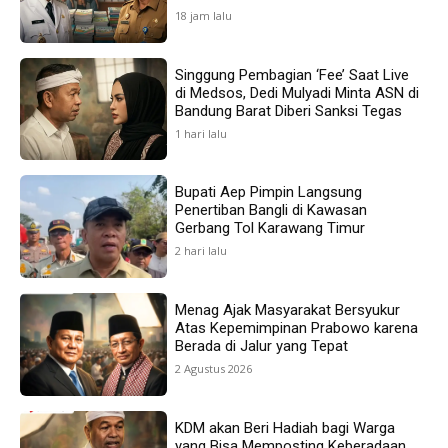
18 jam lalu
Singgung Pembagian ‘Fee’ Saat Live
di Medsos, Dedi Mulyadi Minta ASN di
Bandung Barat Diberi Sanksi Tegas
1 hari lalu
Bupati Aep Pimpin Langsung
Penertiban Bangli di Kawasan
Gerbang Tol Karawang Timur
2 hari lalu
Menag Ajak Masyarakat Bersyukur
Atas Kepemimpinan Prabowo karena
Berada di Jalur yang Tepat
2 Agustus 2026
KDM akan Beri Hadiah bagi Warga
yang Bisa Memposting Keberadaan