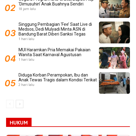
‘Dimusuhin’ Anak Buahnya Sendiri
18 jam lalu
Singgung Pembagian ‘Fee’ Saat Live di
Medsos, Dedi Mulyadi Minta ASN di
Bandung Barat Diberi Sanksi Tegas
1 hari lalu
MUI Haramkan Pria Memakai Pakaian
Wanita Saat Karnaval Agustusan
1 hari lalu
Diduga Korban Perampokan, Ibu dan
Anak Tewas Tragis dalam Kondisi Terikat
2 hari lalu
HUKUM