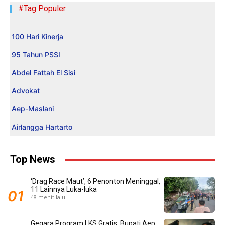
#Tag Populer
100 Hari Kinerja
95 Tahun PSSI
Abdel Fattah El Sisi
Advokat
Aep-Maslani
Airlangga Hartarto
Top News
‘Drag Race Maut’, 6 Penonton Meninggal,
11 Lainnya Luka-luka
48 menit lalu
Gegara Program LKS Gratis, Bupati Aep