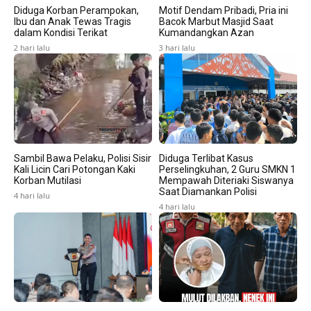
Diduga Korban Perampokan,
Motif Dendam Pribadi, Pria ini
Ibu dan Anak Tewas Tragis
Bacok Marbut Masjid Saat
dalam Kondisi Terikat
Kumandangkan Azan
2 hari lalu
3 hari lalu
Sambil Bawa Pelaku, Polisi Sisir
Diduga Terlibat Kasus
Kali Licin Cari Potongan Kaki
Perselingkuhan, 2 Guru SMKN 1
Korban Mutilasi
Mempawah Diteriaki Siswanya
Saat Diamankan Polisi
4 hari lalu
4 hari lalu