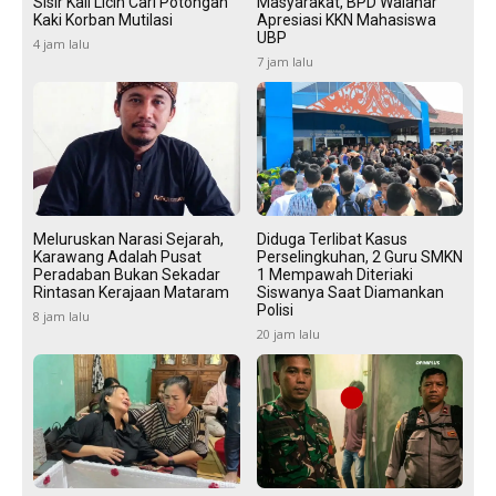
Sisir Kali Licin Cari Potongan
Masyarakat, BPD Walahar
Kaki Korban Mutilasi
Apresiasi KKN Mahasiswa
UBP
4 jam lalu
7 jam lalu
Meluruskan Narasi Sejarah,
Diduga Terlibat Kasus
Karawang Adalah Pusat
Perselingkuhan, 2 Guru SMKN
Peradaban Bukan Sekadar
1 Mempawah Diteriaki
Rintasan Kerajaan Mataram
Siswanya Saat Diamankan
Polisi
8 jam lalu
20 jam lalu