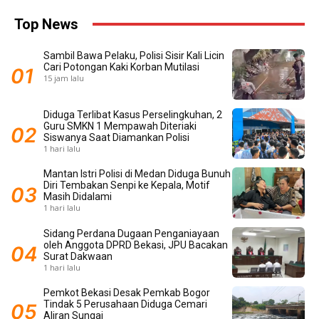
Top News
Sambil Bawa Pelaku, Polisi Sisir Kali Licin
Cari Potongan Kaki Korban Mutilasi
15 jam lalu
Diduga Terlibat Kasus Perselingkuhan, 2
Guru SMKN 1 Mempawah Diteriaki
Siswanya Saat Diamankan Polisi
1 hari lalu
Mantan Istri Polisi di Medan Diduga Bunuh
Diri Tembakan Senpi ke Kepala, Motif
Masih Didalami
1 hari lalu
Sidang Perdana Dugaan Penganiayaan
oleh Anggota DPRD Bekasi, JPU Bacakan
Surat Dakwaan
1 hari lalu
Pemkot Bekasi Desak Pemkab Bogor
Tindak 5 Perusahaan Diduga Cemari
Aliran Sungai