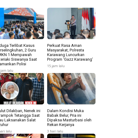
duga Terlibat Kasus
Perkuat Rasa Aman
rselingkuhan, 2 Guru
Masyarakat, Polresta
MKN 1 Mempawah
Karawang Luncurkan
teriaki Siswanya Saat
Program ‘Gazz Karawang’
amankan Polisi
15 jam lalu
 jam lalu
lut Dilakban, Nenek ini
Dalam Kondisi Muka
rampok Tetangga Saat
Babak Belur, Pria ini
u Laksanakan Salat
Dipaksa Masturbasi oleh
uhur
Rekan Kerjanya
hari lalu
3 hari lalu