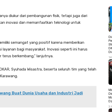
ya diukur dari pembangunan fisik, tetapi juga dari
n inovasi dan memanfaatkan teknologi untuk
Di
Pe
emiliki semangat yang positif karena memberikan
S
Di
 layanan bagi masyarakat. Inovasi seperti ini harus
Di
 terus berkembang,” lanjutnya.
14
KAR, Syuhada Wisastra, beserta seluruh tim yang telah
i Karawang.
Mu
wang Buat Dunia Usaha dan Industri Jadi
Di
Ma
Dz
3 