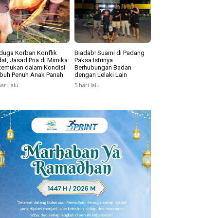
duga Korban Konflik
Biadab! Suami di Padang
at, Jasad Pria di Mimika
Paksa Istrinya
temukan dalam Kondisi
Berhubungan Badan
buh Penuh Anak Panah
dengan Lelaki Lain
hari lalu
5 hari lalu