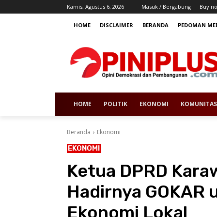
Kamis, Agustus 6, 2026
Masuk / Bergabung
Buy n
HOME
DISCLAIMER
BERANDA
PEDOMAN MED
HOME
POLITIK
EKONOMI
KOMUNITAS
Beranda
Ekonomi
EKONOMI
Ketua DPRD Karaw
Hadirnya GOKAR 
Ekonomi Lokal