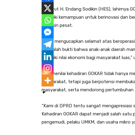
Menurut H. Endang Sodikin (HES), lahirnya
memiliki kemampuan untuk berinovasi dan be
semakin pesat.
“Saya mengucapkan selamat atas beroperasin
Ini adalah bukti bahwa anak-anak daerah m
memiliki nilai ekonomi bagi masyarakat luas,”
HES menilai kehadiran GOKAR tidak hanya men
masyarakat, tetapi juga berpotensi membuka
masyarakat, serta mendorong pertumbuhan 
“Kami di DPRD tentu sangat mengapresiasi se
Kehadiran GOKAR dapat menjadi salah satu 
pengemudi, pelaku UMKM, dan usaha mikro yan