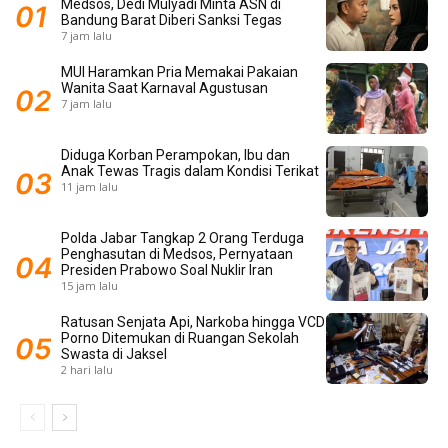
Medsos, Dedi Mulyadi Minta ASN di
Bandung Barat Diberi Sanksi Tegas
7 jam lalu
MUI Haramkan Pria Memakai Pakaian
Wanita Saat Karnaval Agustusan
7 jam lalu
Diduga Korban Perampokan, Ibu dan
Anak Tewas Tragis dalam Kondisi Terikat
11 jam lalu
Polda Jabar Tangkap 2 Orang Terduga
Penghasutan di Medsos, Pernyataan
Presiden Prabowo Soal Nuklir Iran
15 jam lalu
Ratusan Senjata Api, Narkoba hingga VCD
Porno Ditemukan di Ruangan Sekolah
Swasta di Jaksel
2 hari lalu