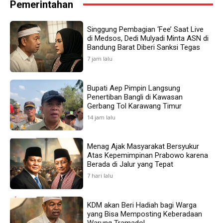
Pemerintahan
Singgung Pembagian ‘Fee’ Saat Live
di Medsos, Dedi Mulyadi Minta ASN di
Bandung Barat Diberi Sanksi Tegas
7 jam lalu
Bupati Aep Pimpin Langsung
Penertiban Bangli di Kawasan
Gerbang Tol Karawang Timur
14 jam lalu
Menag Ajak Masyarakat Bersyukur
Atas Kepemimpinan Prabowo karena
Berada di Jalur yang Tepat
7 hari lalu
KDM akan Beri Hadiah bagi Warga
yang Bisa Memposting Keberadaan