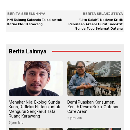
BERITA SEBELUMNYA
BERITA SELANJUTNYA
HMI Dukung Kakanda Faizal untuk
“…itu Salah”, Netizen Kritik
Ketua KNPI Karawang
Penulisan Aksara Huruf Sanskrit
Sunda Tugu Selamat Datang
Berita Lainnya
Menakar Nilai Ekologi Sunda
Demi Puaskan Konsumen,
Kuno, Refleksi Historis untuk
Zenith Resmi Buka ‘Outdoor
Mengurai Sengkarut Tata
Cafe Area’
Ruang Karawang
5 jam lalu
5 jam lalu