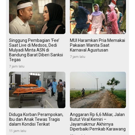
Singgung Pembagian ‘Fee’
MUI Haramkan Pria Memakai
Saat Live di Medsos, Dedi
Pakaian Wanita Saat
Mulyadi Minta ASN di
Karnaval Agustusan
Bandung Barat Diberi Sanksi
7 jam lalu
Tegas
7 jam lalu
Diduga Korban Perampokan,
Anggaran Rp 6,6 Miliar, Jalan
Ibu dan Anak Tewas Tragis
Butut Viral Kemiri –
dalam Kondisi Terikat
Jayamakmur Akhirnya
Diperbaiki Pemkab Karawang
11 jam lalu