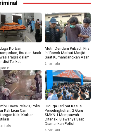
riminal
duga Korban
Motif Dendam Pribadi, Pria
rampokan, Ibu dan Anak
ini Bacok Marbut Masjid
was Tragis dalam
Saat Kumandangkan Azan
ndisi Terikat
2 hari lalu
 jam lalu
mbil Bawa Pelaku, Polisi
Diduga Terlibat Kasus
sir Kali Licin Cari
Perselingkuhan, 2 Guru
tongan Kaki Korban
SMKN 1 Mempawah
tilasi
Diteriaki Siswanya Saat
Diamankan Polisi
hari lalu
4 hari lalu