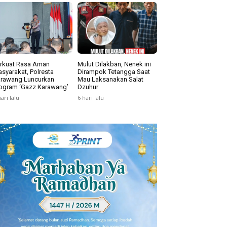
rkuat Rasa Aman
Mulut Dilakban, Nenek ini
syarakat, Polresta
Dirampok Tetangga Saat
rawang Luncurkan
Mau Laksanakan Salat
ogram ‘Gazz Karawang’
Dzuhur
hari lalu
6 hari lalu