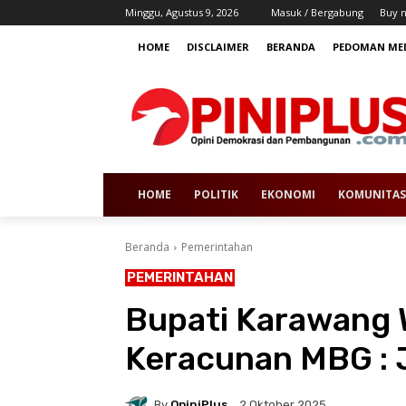
Minggu, Agustus 9, 2026
Masuk / Bergabung
Buy 
HOME
DISCLAIMER
BERANDA
PEDOMAN MED
HOME
POLITIK
EKONOMI
KOMUNITAS
Beranda
Pemerintahan
PEMERINTAHAN
Bupati Karawang 
Keracunan MBG : 
By
OpiniPlus
2 Oktober 2025