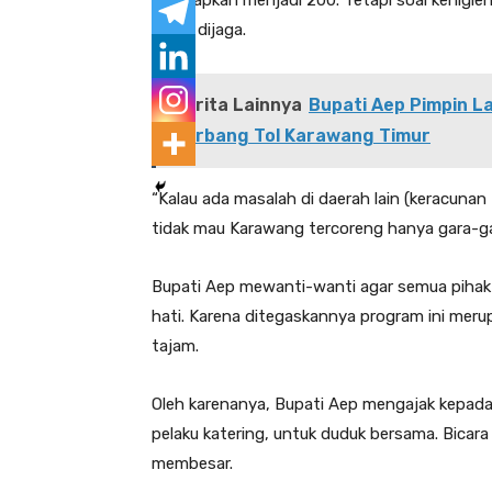
digenapkan menjadi 200. Tetapi soal kehigie
harus dijaga.
Berita Lainnya
Bupati Aep Pimpin L
Gerbang Tol Karawang Timur
“Kalau ada masalah di daerah lain (keracunan
tidak mau Karawang tercoreng hanya gara-ga
Bupati Aep mewanti-wanti agar semua pihak 
hati. Karena ditegaskannya program ini meru
tajam.
Oleh karenanya, Bupati Aep mengajak kepada
pelaku katering, untuk duduk bersama. Bicara 
membesar.