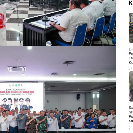
K
Di
Pe
Te
Ko
23
Sa
Si
Po
Mu
3 