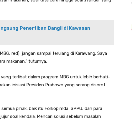
nisan makanan, soal tata cara hingga soal standar yang
angsung Penertiban Bangli di Kawasan
 MBG, red), jangan sampai terulang di Karawang. Saya
ra makanan,” tuturnya.
yang terlibat dalam program MBG untuk lebih berhati-
pakan inisiasi Presiden Prabowo yang serang disorot
 semua pihak, baik itu Forkopimda, SPPG, dan para
jujur soal kendala. Mencari solusi sebelum masalah