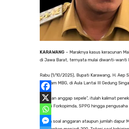
KARAWANG
– Maraknya kasus keracunan Mak
di Jawa Barat, ternyata mulai diwanti-want
Rabu (1/10/2025), Bupati Karawang, H. Aep 
Program MBG, di Aula Lantai III Gedung Sing
“Jangan anggap sepele”, itulah kalimat pen
diiikuti Forkopimda, SPPG hingga pengusaha 
Bukan soal anggaran ataupun jumlah dapur 