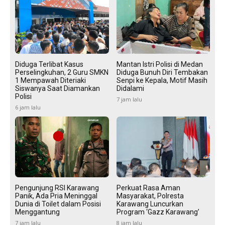
Diduga Terlibat Kasus
Mantan Istri Polisi di Medan
Perselingkuhan, 2 Guru SMKN
Diduga Bunuh Diri Tembakan
1 Mempawah Diteriaki
Senpi ke Kepala, Motif Masih
Siswanya Saat Diamankan
Didalami
Polisi
7 jam lalu
6 jam lalu
Pengunjung RSI Karawang
Perkuat Rasa Aman
Panik, Ada Pria Meninggal
Masyarakat, Polresta
Dunia di Toilet dalam Posisi
Karawang Luncurkan
Menggantung
Program ‘Gazz Karawang’
7 jam lalu
8 jam lalu