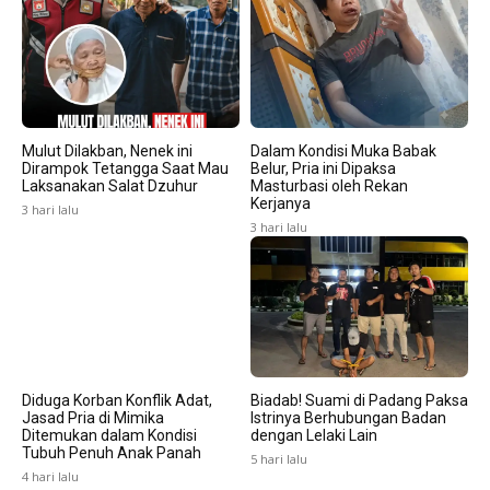
Mulut Dilakban, Nenek ini
Dalam Kondisi Muka Babak
Dirampok Tetangga Saat Mau
Belur, Pria ini Dipaksa
Laksanakan Salat Dzuhur
Masturbasi oleh Rekan
Kerjanya
3 hari lalu
3 hari lalu
Diduga Korban Konflik Adat,
Biadab! Suami di Padang Paksa
Jasad Pria di Mimika
Istrinya Berhubungan Badan
Ditemukan dalam Kondisi
dengan Lelaki Lain
Tubuh Penuh Anak Panah
5 hari lalu
4 hari lalu