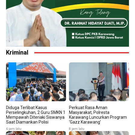
Kriminal
Diduga Terlibat Kasus
Perkuat Rasa Aman
Perselingkuhan, 2 Guru SMKN 1
Masyarakat, Polresta
Mempawah Diteriaki Siswanya
Karawang Luncurkan Program
Saat Diamankan Polisi
‘Gazz Karawang’
6 jam lalu
8 jam lalu