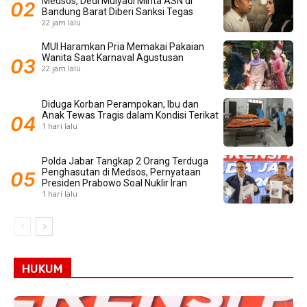
Medsos, Dedi Mulyadi Minta ASN di
Bandung Barat Diberi Sanksi Tegas
22 jam lalu
MUI Haramkan Pria Memakai Pakaian
Wanita Saat Karnaval Agustusan
22 jam lalu
Diduga Korban Perampokan, Ibu dan
Anak Tewas Tragis dalam Kondisi Terikat
1 hari lalu
Polda Jabar Tangkap 2 Orang Terduga
Penghasutan di Medsos, Pernyataan
Presiden Prabowo Soal Nuklir Iran
1 hari lalu
HUKUM