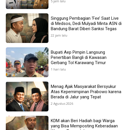
5 jam lalu
Singgung Pembagian ‘Fee’ Saat Live
di Medsos, Dedi Mulyadi Minta ASN di
Bandung Barat Diberi Sanksi Tegas
22 jam lalu
Bupati Aep Pimpin Langsung
Penertiban Bangli di Kawasan
Gerbang Tol Karawang Timur
1 hari lalu
Menag Ajak Masyarakat Bersyukur
Atas Kepemimpinan Prabowo karena
Berada di Jalur yang Tepat
2 Agustus 2026
KDM akan Beri Hadiah bagi Warga
yang Bisa Memposting Keberadaan