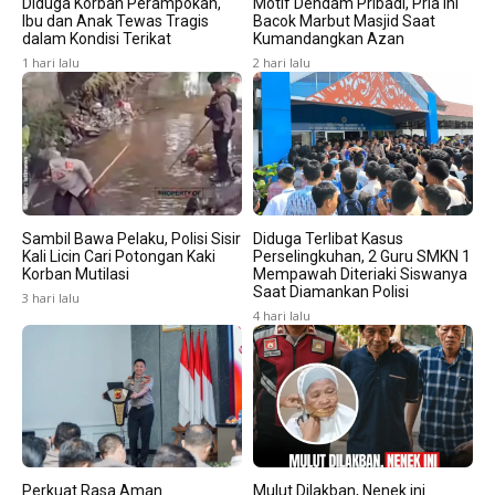
Diduga Korban Perampokan,
Motif Dendam Pribadi, Pria ini
Ibu dan Anak Tewas Tragis
Bacok Marbut Masjid Saat
dalam Kondisi Terikat
Kumandangkan Azan
1 hari lalu
2 hari lalu
Sambil Bawa Pelaku, Polisi Sisir
Diduga Terlibat Kasus
Kali Licin Cari Potongan Kaki
Perselingkuhan, 2 Guru SMKN 1
Korban Mutilasi
Mempawah Diteriaki Siswanya
Saat Diamankan Polisi
3 hari lalu
4 hari lalu
Perkuat Rasa Aman
Mulut Dilakban, Nenek ini