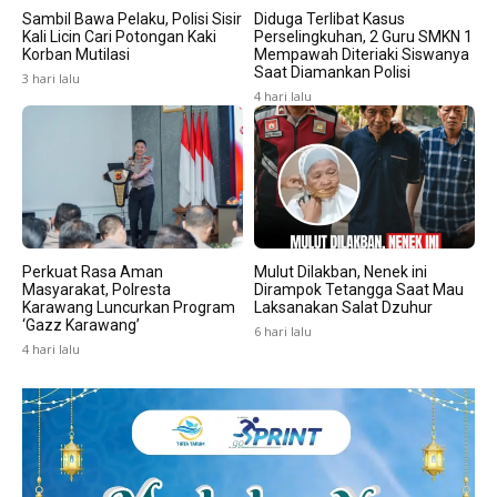
Sambil Bawa Pelaku, Polisi Sisir
Diduga Terlibat Kasus
Kali Licin Cari Potongan Kaki
Perselingkuhan, 2 Guru SMKN 1
Korban Mutilasi
Mempawah Diteriaki Siswanya
Saat Diamankan Polisi
3 hari lalu
4 hari lalu
Perkuat Rasa Aman
Mulut Dilakban, Nenek ini
Masyarakat, Polresta
Dirampok Tetangga Saat Mau
Karawang Luncurkan Program
Laksanakan Salat Dzuhur
‘Gazz Karawang’
6 hari lalu
4 hari lalu