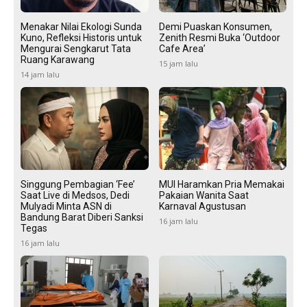
Menakar Nilai Ekologi Sunda
Demi Puaskan Konsumen,
Kuno, Refleksi Historis untuk
Zenith Resmi Buka ‘Outdoor
Mengurai Sengkarut Tata
Cafe Area’
Ruang Karawang
15 jam lalu
14 jam lalu
Singgung Pembagian ‘Fee’
MUI Haramkan Pria Memakai
Saat Live di Medsos, Dedi
Pakaian Wanita Saat
Mulyadi Minta ASN di
Karnaval Agustusan
Bandung Barat Diberi Sanksi
16 jam lalu
Tegas
16 jam lalu