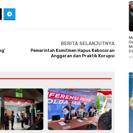
Mu
Di
BERITA SELANJUTNYA
Ma
ng’
Pemerintah Komitmen Hapus Kebocoran
Dz
Anggaran dan Praktik Korupsi
5 