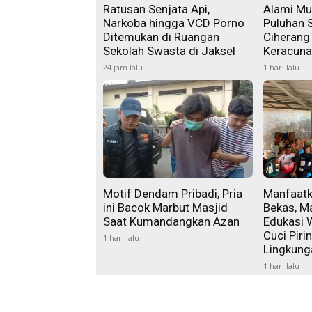
Ratusan Senjata Api,
Alami Mu
Narkoba hingga VCD Porno
Puluhan 
Ditemukan di Ruangan
Ciherang
Sekolah Swasta di Jaksel
Keracun
24 jam lalu
1 hari lalu
Motif Dendam Pribadi, Pria
Manfaatk
ini Bacok Marbut Masjid
Bekas, M
Saat Kumandangkan Azan
Edukasi 
Cuci Pir
1 hari lalu
Lingkung
1 hari lalu