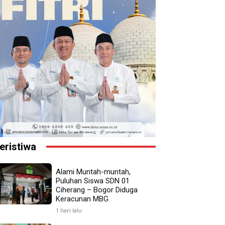
eristiwa
Alami Muntah-muntah,
Puluhan Siswa SDN 01
Ciherang – Bogor Diduga
Keracunan MBG
1 hari lalu