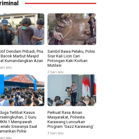
riminal
tif Dendam Pribadi, Pria
Sambil Bawa Pelaku, Polisi
i Bacok Marbut Masjid
Sisir Kali Licin Cari
at Kumandangkan Azan
Potongan Kaki Korban
Mutilasi
hari lalu
2 hari lalu
duga Terlibat Kasus
Perkuat Rasa Aman
rselingkuhan, 2 Guru
Masyarakat, Polresta
MKN 1 Mempawah
Karawang Luncurkan
teriaki Siswanya Saat
Program ‘Gazz Karawang’
amankan Polisi
3 hari lalu
hari lalu