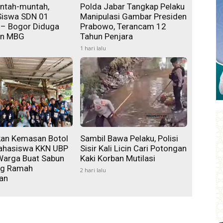
ntah-muntah,
Polda Jabar Tangkap Pelaku
Siswa SDN 01
Manipulasi Gambar Presiden
 – Bogor Diduga
Prabowo, Terancam 12
an MBG
Tahun Penjara
1 hari lalu
an Kemasan Botol
Sambil Bawa Pelaku, Polisi
ahasiswa KKN UBP
Sisir Kali Licin Cari Potongan
Warga Buat Sabun
Kaki Korban Mutilasi
ing Ramah
2 hari lalu
an