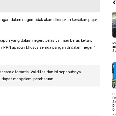
K
gan dalam negeri tidak akan dikenakan kenaikan pajak
papun yang dalam negeri. Jelas ya, mau beras ketan,
Mo
in
an PPN apapun khusus semua pangan di dalam negeri,”
Sa
1 
 secara otomatis. Validitas dan isi sepenuhnya
n dapat mengalami pembaruan..
Di
Pe
S
Di
Di
2 