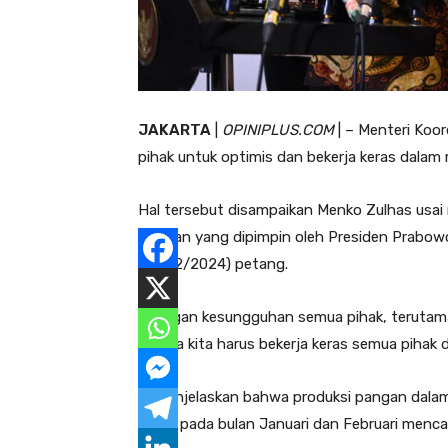
JAKARTA
|
OPINIPLUS.COM
| – Menteri Koo
pihak untuk optimis dan bekerja keras dal
Hal tersebut disampaikan Menko Zulhas usai 
Pangan yang dipimpin oleh Presiden Prabowo
(30/12/2024) petang.
“Dengan kesungguhan semua pihak, terutam
bahwa kita harus bekerja keras semua pihak
Ia menjelaskan bahwa produksi pangan dalam 
beras pada bulan Januari dan Februari menca