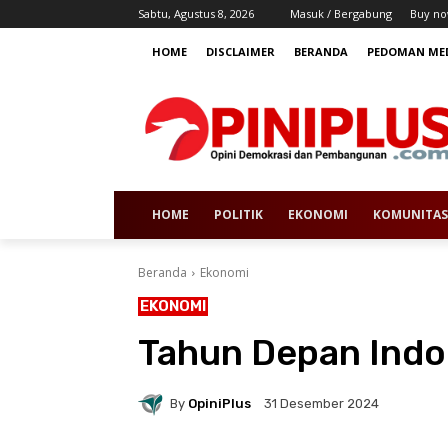
Sabtu, Agustus 8, 2026
Masuk / Bergabung
Buy no
HOME
DISCLAIMER
BERANDA
PEDOMAN MED
HOME
POLITIK
EKONOMI
KOMUNITAS
Beranda
Ekonomi
EKONOMI
Tahun Depan Indo
By
OpiniPlus
31 Desember 2024