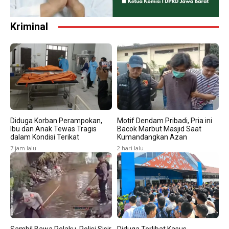
Kriminal
Diduga Korban Perampokan,
Motif Dendam Pribadi, Pria ini
Ibu dan Anak Tewas Tragis
Bacok Marbut Masjid Saat
dalam Kondisi Terikat
Kumandangkan Azan
7 jam lalu
2 hari lalu
Sambil Bawa Pelaku, Polisi Sisir
Diduga Terlibat Kasus