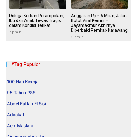
Diduga Korban Perampokan,
Anggaran Rp 6,6 Miliar, Jalan
Ibu dan Anak Tewas Tragis
Butut Viral Kemiri –
dalam Kondisi Terikat
Jayamakmur Akhirnya
Diperbaiki Pemkab Karawang
7 jam lalu
8 jam lalu
#Tag Populer
100 Hari Kinerja
95 Tahun PSSI
Abdel Fattah El Sisi
Advokat
Aep-Maslani
Airlangga Hartarto