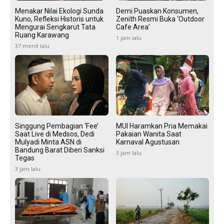
Menakar Nilai Ekologi Sunda
Demi Puaskan Konsumen,
Kuno, Refleksi Historis untuk
Zenith Resmi Buka ‘Outdoor
Mengurai Sengkarut Tata
Cafe Area’
Ruang Karawang
1 jam lalu
37 menit lalu
Singgung Pembagian ‘Fee’
MUI Haramkan Pria Memakai
Saat Live di Medsos, Dedi
Pakaian Wanita Saat
Mulyadi Minta ASN di
Karnaval Agustusan
Bandung Barat Diberi Sanksi
3 jam lalu
Tegas
3 jam lalu