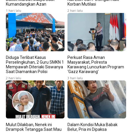
Kumandangkan Azan
Korban Mutilasi
1 hari lalu
2 hari lalu
Diduga Terlibat Kasus
Perkuat Rasa Aman
Perselingkuhan, 2 Guru SMKN 1
Masyarakat, Polresta
Mempawah Diteriaki Siswanya
Karawang Luncurkan Program
Saat Diamankan Polisi
‘Gazz Karawang’
2 hari lalu
3 hari lalu
Mulut Dilakban, Nenek ini
Dalam Kondisi Muka Babak
Dirampok Tetangga Saat Mau
Belur, Pria ini Dipaksa