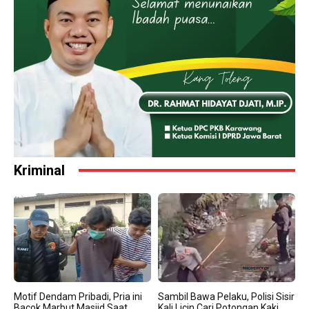
Kriminal
Motif Dendam Pribadi, Pria ini
Sambil Bawa Pelaku, Polisi Sisir
Bacok Marbut Masjid Saat
Kali Licin Cari Potongan Kaki