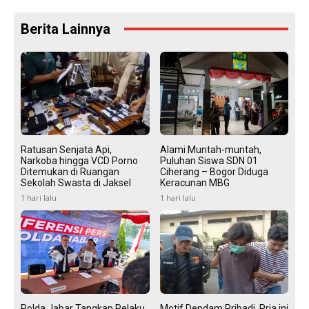
Berita Lainnya
Ratusan Senjata Api,
Alami Muntah-muntah,
Narkoba hingga VCD Porno
Puluhan Siswa SDN 01
Ditemukan di Ruangan
Ciherang – Bogor Diduga
Sekolah Swasta di Jaksel
Keracunan MBG
1 hari lalu
1 hari lalu
Polda Jabar Tangkap Pelaku
Motif Dendam Pribadi, Pria ini