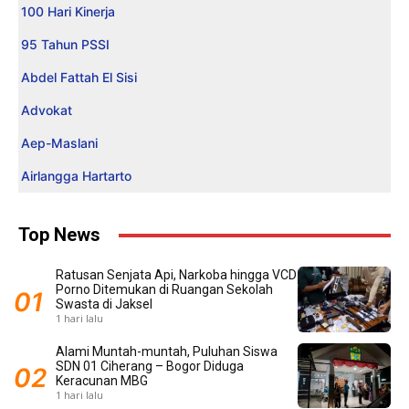
100 Hari Kinerja
95 Tahun PSSI
Abdel Fattah El Sisi
Advokat
Aep-Maslani
Airlangga Hartarto
Top News
Ratusan Senjata Api, Narkoba hingga VCD
Porno Ditemukan di Ruangan Sekolah
Swasta di Jaksel
1 hari lalu
Alami Muntah-muntah, Puluhan Siswa
SDN 01 Ciherang – Bogor Diduga
Keracunan MBG
1 hari lalu