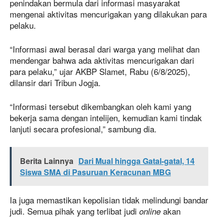
penindakan bermula dari informasi masyarakat
mengenai aktivitas mencurigakan yang dilakukan para
pelaku.
“Informasi awal berasal dari warga yang melihat dan
mendengar bahwa ada aktivitas mencurigakan dari
para pelaku,” ujar AKBP Slamet, Rabu (6/8/2025),
dilansir dari Tribun Jogja.
“Informasi tersebut dikembangkan oleh kami yang
bekerja sama dengan intelijen, kemudian kami tindak
lanjuti secara profesional,” sambung dia.
Berita Lainnya
Dari Mual hingga Gatal-gatal, 14
Siswa SMA di Pasuruan Keracunan MBG
Ia juga memastikan kepolisian tidak melindungi bandar
judi. Semua pihak yang terlibat judi
akan
online