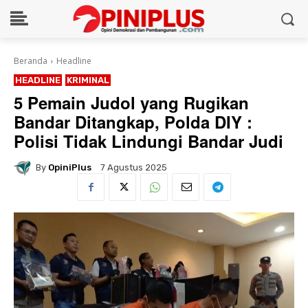
Beranda
Headline
HEADLINE
KRIMINAL
5 Pemain Judol yang Rugikan
Bandar Ditangkap, Polda DIY :
Polisi Tidak Lindungi Bandar Judi
By
OpiniPlus
7 Agustus 2025