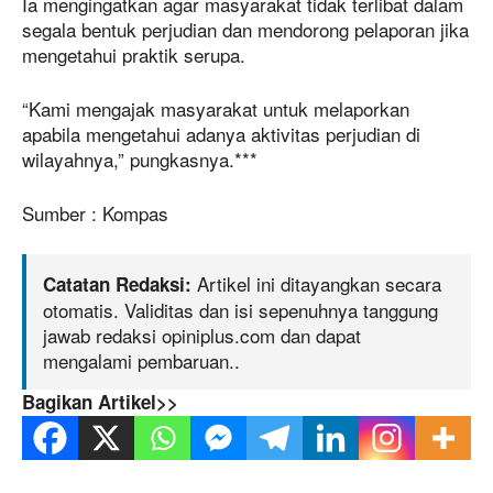
Ia mengingatkan agar masyarakat tidak terlibat dalam
segala bentuk perjudian dan mendorong pelaporan jika
mengetahui praktik serupa.
“Kami mengajak masyarakat untuk melaporkan
apabila mengetahui adanya aktivitas perjudian di
wilayahnya,” pungkasnya.***
Sumber : Kompas
Artikel ini ditayangkan secara
Catatan Redaksi:
otomatis. Validitas dan isi sepenuhnya tanggung
jawab redaksi opiniplus.com dan dapat
mengalami pembaruan..
Bagikan Artikel>>