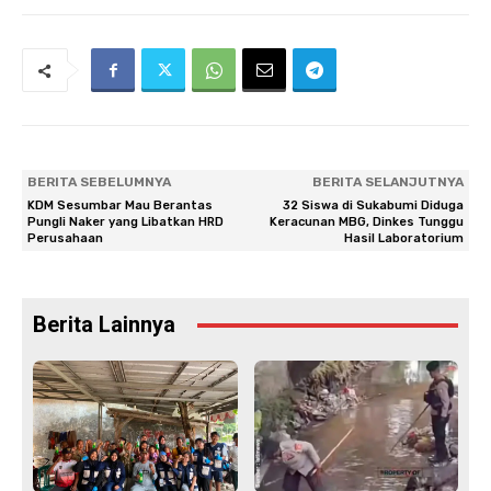
BERITA SEBELUMNYA
BERITA SELANJUTNYA
KDM Sesumbar Mau Berantas
32 Siswa di Sukabumi Diduga
Pungli Naker yang Libatkan HRD
Keracunan MBG, Dinkes Tunggu
Perusahaan
Hasil Laboratorium
Berita Lainnya