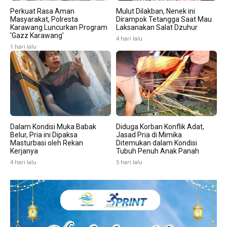
Perkuat Rasa Aman
Mulut Dilakban, Nenek ini
Masyarakat, Polresta
Dirampok Tetangga Saat Mau
Karawang Luncurkan Program
Laksanakan Salat Dzuhur
‘Gazz Karawang’
4 hari lalu
1 hari lalu
Dalam Kondisi Muka Babak
Diduga Korban Konflik Adat,
Belur, Pria ini Dipaksa
Jasad Pria di Mimika
Masturbasi oleh Rekan
Ditemukan dalam Kondisi
Kerjanya
Tubuh Penuh Anak Panah
4 hari lalu
5 hari lalu