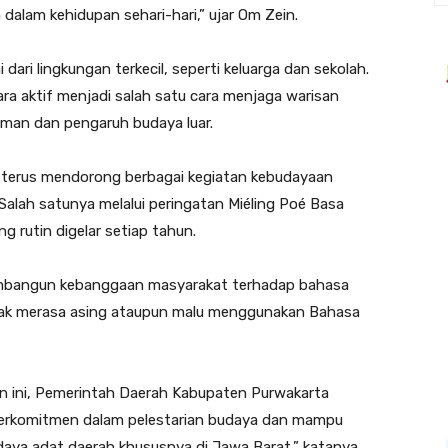
dalam kehidupan sehari-hari,” ujar Om Zein.
i dari lingkungan terkecil, seperti keluarga dan sekolah.
 aktif menjadi salah satu cara menjaga warisan
man dan pengaruh budaya luar.
, terus mendorong berbagai kegiatan kebudayaan
Salah satunya melalui peringatan Miéling Poé Basa
g rutin digelar setiap tahun.
embangun kebanggaan masyarakat terhadap bahasa
tidak merasa asing ataupun malu menggunakan Bahasa
an ini, Pemerintah Daerah Kabupaten Purwakarta
berkomitmen dalam pelestarian budaya dan mampu
a adat daerah khususnya di Jawa Barat,” katanya.