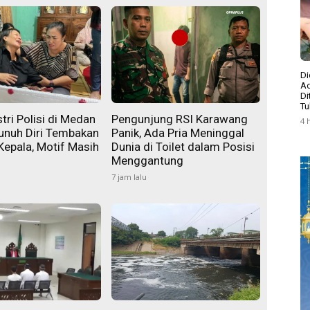
Di
Ad
Di
Tu
tri Polisi di Medan
Pengunjung RSI Karawang
4 
unuh Diri Tembakan
Panik, Ada Pria Meninggal
Kepala, Motif Masih
Dunia di Toilet dalam Posisi
Menggantung
7 jam lalu