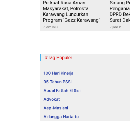
Perkuat Rasa Aman
Sidang P
Masyarakat, Polresta
Pengania
Karawang Luncurkan
DPRD Bek
Program ‘Gazz Karawang’
Surat Da
7 jam lalu
7 jam lalu
#Tag Populer
100 Hari Kinerja
95 Tahun PSSI
Abdel Fattah El Sisi
Advokat
Aep-Maslani
Airlangga Hartarto