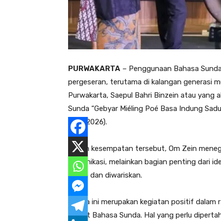
PURWAKARTA
– Penggunaan Bahasa Sunda da
pergeseran, terutama di kalangan generasi mu
Purwakarta, Saepul Bahri Binzein atau yang 
Sunda “Gebyar Miéling Poé Basa Indung Sadun
(7/5/2026).
‎Dalam kesempatan tersebut, Om Zein mene
komunikasi, melainkan bagian penting dari i
dijaga dan diwariskan.
‎“Acara ini merupakan kegiatan positif dal
terkait Bahasa Sunda. Hal yang perlu dipert