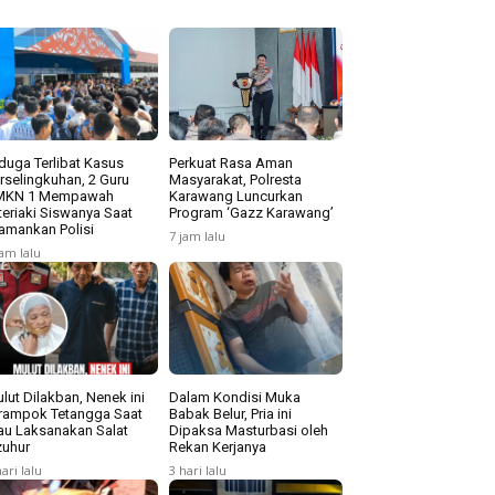
duga Terlibat Kasus
Perkuat Rasa Aman
rselingkuhan, 2 Guru
Masyarakat, Polresta
MKN 1 Mempawah
Karawang Luncurkan
teriaki Siswanya Saat
Program ‘Gazz Karawang’
amankan Polisi
7 jam lalu
jam lalu
lut Dilakban, Nenek ini
Dalam Kondisi Muka
rampok Tetangga Saat
Babak Belur, Pria ini
u Laksanakan Salat
Dipaksa Masturbasi oleh
uhur
Rekan Kerjanya
hari lalu
3 hari lalu