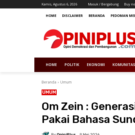
Kamis, Agustus 6, 2026
Masuk / Bergabung
Buy n
HOME
DISCLAIMER
BERANDA
PEDOMAN MED
HOME
POLITIK
EKONOMI
KOMUNITAS
Beranda
Umum
UMUM
Om Zein : Genera
Pakai Bahasa Sun
By
OpiniPlus
9 Mei 2026