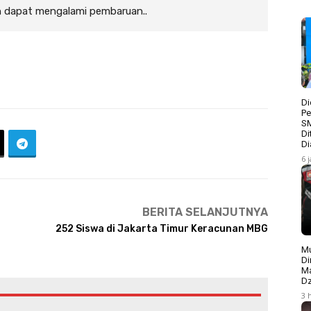
n dapat mengalami pembaruan..
Di
Pe
S
Di
Di
6 
BERITA SELANJUTNYA
252 Siswa di Jakarta Timur Keracunan MBG
Mu
Di
Ma
Dz
3 