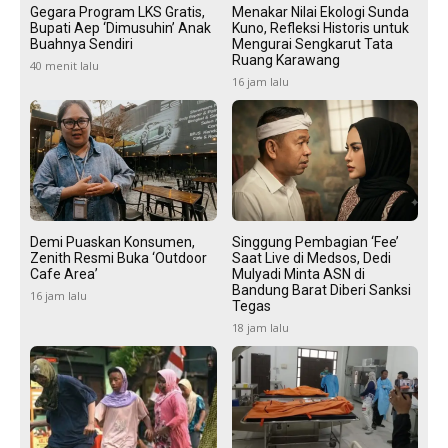
Gegara Program LKS Gratis,
Menakar Nilai Ekologi Sunda
Bupati Aep ‘Dimusuhin’ Anak
Kuno, Refleksi Historis untuk
Buahnya Sendiri
Mengurai Sengkarut Tata
Ruang Karawang
40 menit lalu
16 jam lalu
Demi Puaskan Konsumen,
Singgung Pembagian ‘Fee’
Zenith Resmi Buka ‘Outdoor
Saat Live di Medsos, Dedi
Cafe Area’
Mulyadi Minta ASN di
Bandung Barat Diberi Sanksi
16 jam lalu
Tegas
18 jam lalu