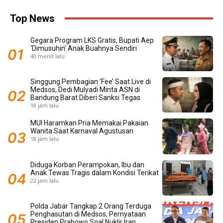
Top News
Gegara Program LKS Gratis, Bupati Aep
‘Dimusuhin’ Anak Buahnya Sendiri
40 menit lalu
Singgung Pembagian ‘Fee’ Saat Live di
Medsos, Dedi Mulyadi Minta ASN di
Bandung Barat Diberi Sanksi Tegas
18 jam lalu
MUI Haramkan Pria Memakai Pakaian
Wanita Saat Karnaval Agustusan
18 jam lalu
Diduga Korban Perampokan, Ibu dan
Anak Tewas Tragis dalam Kondisi Terikat
22 jam lalu
Polda Jabar Tangkap 2 Orang Terduga
Penghasutan di Medsos, Pernyataan
Presiden Prabowo Soal Nuklir Iran