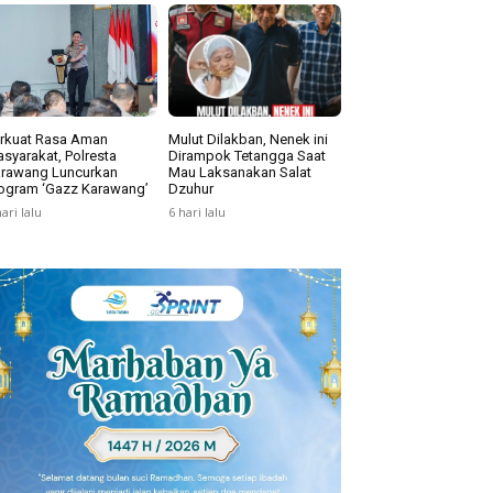
rkuat Rasa Aman
Mulut Dilakban, Nenek ini
syarakat, Polresta
Dirampok Tetangga Saat
rawang Luncurkan
Mau Laksanakan Salat
ogram ‘Gazz Karawang’
Dzuhur
hari lalu
6 hari lalu