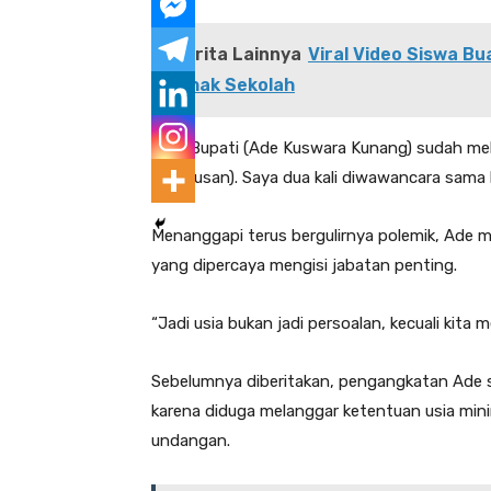
Berita Lainnya
Viral Video Siswa Bu
Pihak Sekolah
“Pak Bupati (Ade Kuswara Kunang) sudah mela
keputusan). Saya dua kali diwawancara sama b
Menanggapi terus bergulirnya polemik, Ade 
yang dipercaya mengisi jabatan penting.
“Jadi usia bukan jadi persoalan, kecuali kita 
Sebelumnya diberitakan, pengangkatan Ade s
karena diduga melanggar ketentuan usia mini
undangan.