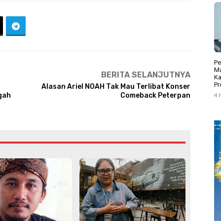
Pe
Ma
BERITA SELANJUTNYA
Ka
Pr
Alasan Ariel NOAH Tak Mau Terlibat Konser
4 
gah
Comeback Peterpan