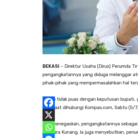
BEKASI
– Direktur Usaha (Dirus) Perumda Ti
pengangkatannya yang diduga melanggar atur
pihak-pihak yang mempermasalahkan hal ter
“Kalau tidak puas dengan keputusan bupati,
Ade saat dihubungi Kompas.com, Sabtu (5/7
Ade menegaskan, pengangkatannya sebagai di
Kuswara Kunang. Ia juga menyebutkan, penunju