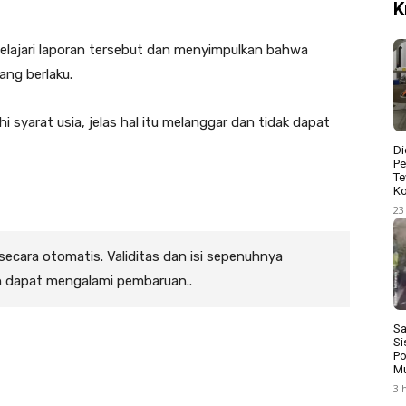
K
lajari laporan tersebut dan menyimpulkan bahwa
ang berlaku.
 syarat usia, jelas hal itu melanggar dan tidak dapat
Di
Pe
Te
Ko
23
 secara otomatis. Validitas dan isi sepenuhnya
n dapat mengalami pembaruan..
Sa
Si
Po
Mu
3 