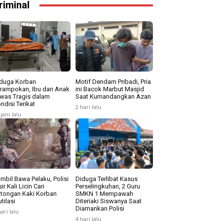
riminal
duga Korban
Motif Dendam Pribadi, Pria
rampokan, Ibu dan Anak
ini Bacok Marbut Masjid
was Tragis dalam
Saat Kumandangkan Azan
ndisi Terikat
2 hari lalu
 jam lalu
mbil Bawa Pelaku, Polisi
Diduga Terlibat Kasus
sir Kali Licin Cari
Perselingkuhan, 2 Guru
tongan Kaki Korban
SMKN 1 Mempawah
tilasi
Diteriaki Siswanya Saat
Diamankan Polisi
hari lalu
4 hari lalu