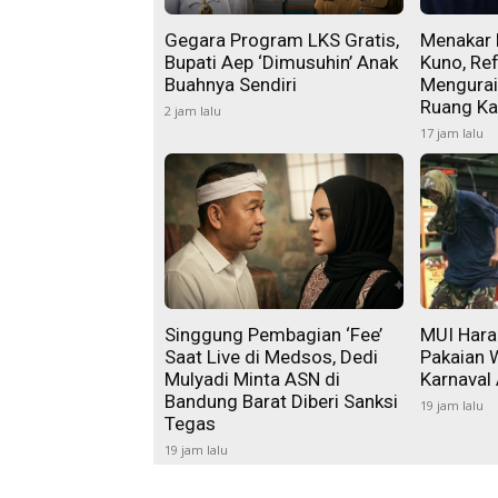
Gegara Program LKS Gratis,
Menakar 
Bupati Aep ‘Dimusuhin’ Anak
Kuno, Ref
Buahnya Sendiri
Mengurai
Ruang K
2 jam lalu
17 jam lalu
Singgung Pembagian ‘Fee’
MUI Hara
Saat Live di Medsos, Dedi
Pakaian 
Mulyadi Minta ASN di
Karnaval
Bandung Barat Diberi Sanksi
19 jam lalu
Tegas
19 jam lalu