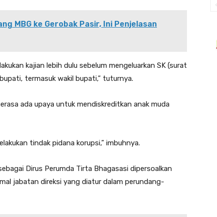
ang MBG ke Gerobak Pasir, Ini Penjelasan
kukan kajian lebih dulu sebelum mengeluarkan SK (surat
upati, termasuk wakil bupati,” tuturnya.
merasa ada upaya untuk mendiskreditkan anak muda
melakukan tindak pidana korupsi,” imbuhnya.
ebagai Dirus Perumda Tirta Bhagasasi dipersoalkan
mal jabatan direksi yang diatur dalam perundang-