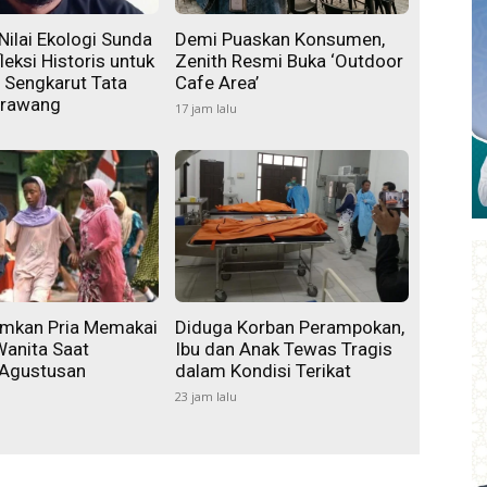
Nilai Ekologi Sunda
Demi Puaskan Konsumen,
leksi Historis untuk
Zenith Resmi Buka ‘Outdoor
 Sengkarut Tata
Cafe Area’
arawang
17 jam lalu
mkan Pria Memakai
Diduga Korban Perampokan,
Wanita Saat
Ibu dan Anak Tewas Tragis
 Agustusan
dalam Kondisi Terikat
23 jam lalu