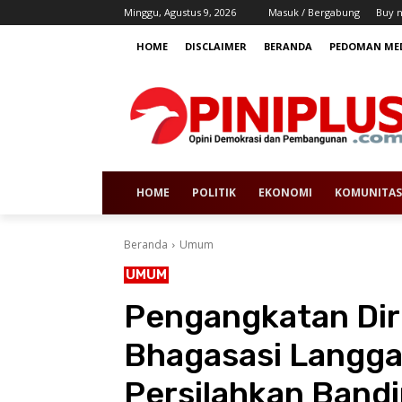
Minggu, Agustus 9, 2026
Masuk / Bergabung
Buy 
HOME
DISCLAIMER
BERANDA
PEDOMAN MED
HOME
POLITIK
EKONOMI
KOMUNITAS
Beranda
Umum
UMUM
Pengangkatan Dir
Bhagasasi Langgar
Persilahkan Band