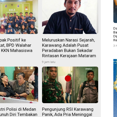
Da
Ba
Di
ak Positif ke
Meluruskan Narasi Sejarah,
Re
at, BPD Walahar
Karawang Adalah Pusat
3 
i KKN Mahasiswa
Peradaban Bukan Sekadar
Rintasan Kerajaan Mataram
9 jam lalu
tri Polisi di Medan
Pengunjung RSI Karawang
unuh Diri Tembakan
Panik, Ada Pria Meninggal