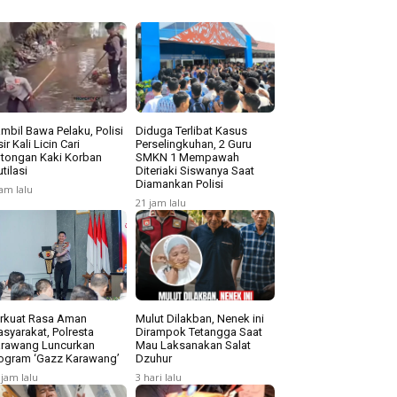
mbil Bawa Pelaku, Polisi
Diduga Terlibat Kasus
sir Kali Licin Cari
Perselingkuhan, 2 Guru
tongan Kaki Korban
SMKN 1 Mempawah
tilasi
Diteriaki Siswanya Saat
Diamankan Polisi
jam lalu
21 jam lalu
rkuat Rasa Aman
Mulut Dilakban, Nenek ini
syarakat, Polresta
Dirampok Tetangga Saat
rawang Luncurkan
Mau Laksanakan Salat
ogram ‘Gazz Karawang’
Dzuhur
 jam lalu
3 hari lalu