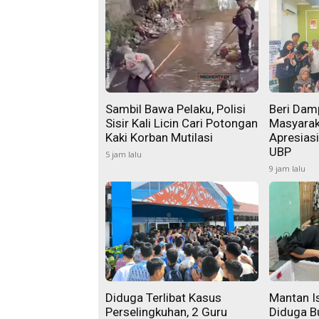
Sambil Bawa Pelaku, Polisi
Beri Damp
Sisir Kali Licin Cari Potongan
Masyarak
Kaki Korban Mutilasi
Apresias
UBP
5 jam lalu
9 jam lalu
Diduga Terlibat Kasus
Mantan Is
Perselingkuhan, 2 Guru
Diduga B