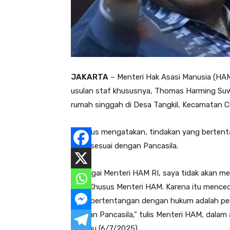
JAKARTA
– Menteri Hak Asasi Manusia (HAM)
usulan staf khususnya, Thomas Harming Suwa
rumah singgah di Desa Tangkil, Kecamatan C
Natalius mengatakan, tindakan yang berten
tidak sesuai dengan Pancasila.
“Sebagai Menteri HAM RI, saya tidak akan m
Staf Khusus Menteri HAM. Karena itu mencede
yang bertentangan dengan hukum adalah per
dengan Pancasila,” tulis Menteri HAM, dalam 
Minggu (6/7/2025).