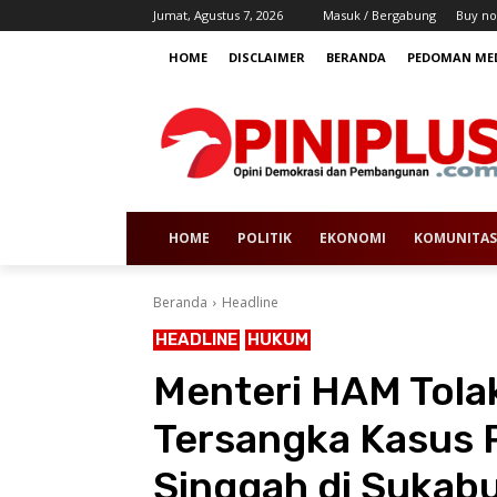
Jumat, Agustus 7, 2026
Masuk / Bergabung
Buy no
HOME
DISCLAIMER
BERANDA
PEDOMAN MED
HOME
POLITIK
EKONOMI
KOMUNITAS
Beranda
Headline
HEADLINE
HUKUM
Menteri HAM Tola
Tersangka Kasus
Singgah di Sukab