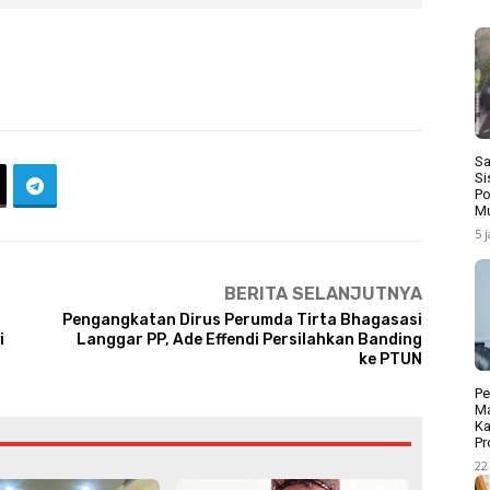
Sa
Si
Po
Mu
5 
BERITA SELANJUTNYA
Pengangkatan Dirus Perumda Tirta Bhagasasi
i
Langgar PP, Ade Effendi Persilahkan Banding
ke PTUN
Pe
Ma
Ka
Pr
22