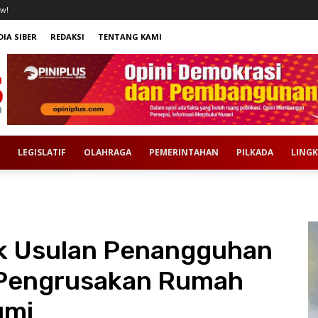
w!
IA SIBER
REDAKSI
TENTANG KAMI
LEGISLATIF
OLAHRAGA
PEMERINTAHAN
PILKADA
LING
k Usulan Penangguhan
 Pengrusakan Rumah
umi