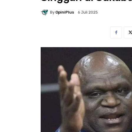
By
OpiniPlus
6 Juli 2025