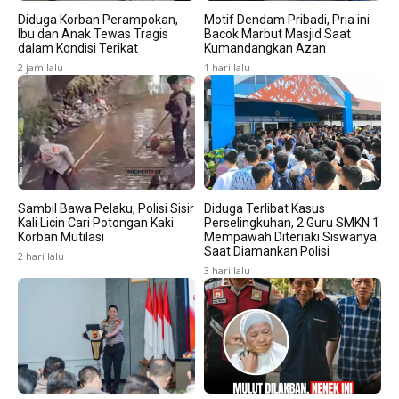
Diduga Korban Perampokan,
Motif Dendam Pribadi, Pria ini
Ibu dan Anak Tewas Tragis
Bacok Marbut Masjid Saat
dalam Kondisi Terikat
Kumandangkan Azan
2 jam lalu
1 hari lalu
Sambil Bawa Pelaku, Polisi Sisir
Diduga Terlibat Kasus
Kali Licin Cari Potongan Kaki
Perselingkuhan, 2 Guru SMKN 1
Korban Mutilasi
Mempawah Diteriaki Siswanya
Saat Diamankan Polisi
2 hari lalu
3 hari lalu