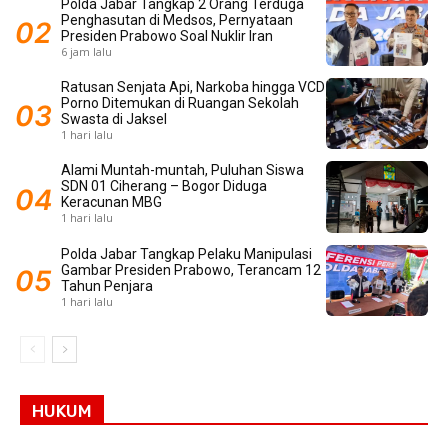
Polda Jabar Tangkap 2 Orang Terduga
Penghasutan di Medsos, Pernyataan
Presiden Prabowo Soal Nuklir Iran
6 jam lalu
Ratusan Senjata Api, Narkoba hingga VCD
Porno Ditemukan di Ruangan Sekolah
Swasta di Jaksel
1 hari lalu
Alami Muntah-muntah, Puluhan Siswa
SDN 01 Ciherang – Bogor Diduga
Keracunan MBG
1 hari lalu
Polda Jabar Tangkap Pelaku Manipulasi
Gambar Presiden Prabowo, Terancam 12
Tahun Penjara
1 hari lalu
HUKUM