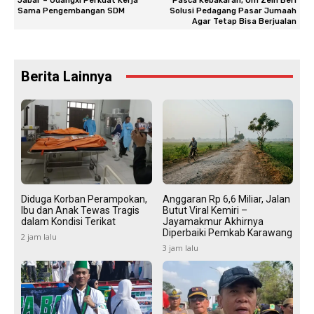
Jabar – Guangxi Perkuat Kerja
Pasca Kebakaran, Om Zein Beri
Sama Pengembangan SDM
Solusi Pedagang Pasar Jumaah
Agar Tetap Bisa Berjualan
Berita Lainnya
Diduga Korban Perampokan,
Anggaran Rp 6,6 Miliar, Jalan
Ibu dan Anak Tewas Tragis
Butut Viral Kemiri –
dalam Kondisi Terikat
Jayamakmur Akhirnya
Diperbaiki Pemkab Karawang
2 jam lalu
3 jam lalu