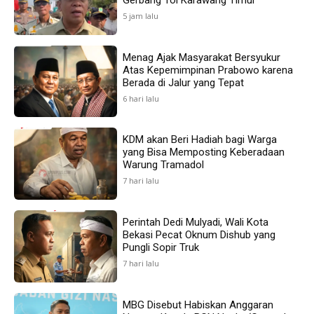
5 jam lalu
Menag Ajak Masyarakat Bersyukur
Atas Kepemimpinan Prabowo karena
Berada di Jalur yang Tepat
6 hari lalu
KDM akan Beri Hadiah bagi Warga
yang Bisa Memposting Keberadaan
Warung Tramadol
7 hari lalu
Perintah Dedi Mulyadi, Wali Kota
Bekasi Pecat Oknum Dishub yang
Pungli Sopir Truk
7 hari lalu
MBG Disebut Habiskan Anggaran