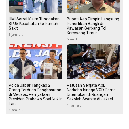
HMI Soroti Klaim Tunggakan
Bupati Aep Pimpin Langsung
BPJS Kesehatan ke Rumah
Penertiban Bangli di
Sakit
Kawasan Gerbang Tol
Karawang Timur
5 jam lalu
5 jam lalu
Polda Jabar Tangkap 2
Ratusan Senjata Api,
Orang Terduga Penghasutan
Narkoba hingga VCD Porno
di Medsos, Pernyataan
Ditemukan di Ruangan
Presiden Prabowo Soal Nuklir
Sekolah Swasta di Jaksel
Iran
1 hari lalu
6 jam lalu