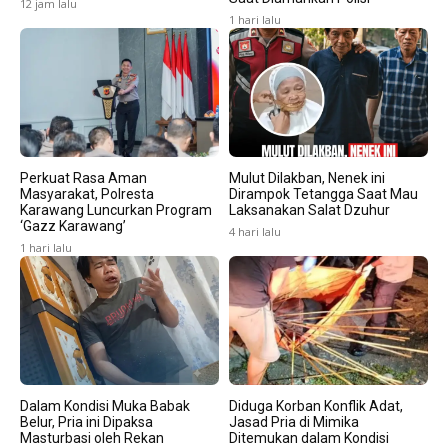
12 jam lalu
1 hari lalu
Perkuat Rasa Aman
Mulut Dilakban, Nenek ini
Masyarakat, Polresta
Dirampok Tetangga Saat Mau
Karawang Luncurkan Program
Laksanakan Salat Dzuhur
‘Gazz Karawang’
4 hari lalu
1 hari lalu
Dalam Kondisi Muka Babak
Diduga Korban Konflik Adat,
Belur, Pria ini Dipaksa
Jasad Pria di Mimika
Masturbasi oleh Rekan
Ditemukan dalam Kondisi