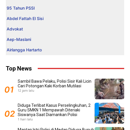
95 Tahun PSSI
Abdel Fattah El Sisi
Advokat
Aep-Maslani
Airlangga Hartarto
Top News
Sambil Bawa Pelaku, Polisi Sisir Kali Licin
Cari Potongan Kaki Korban Mutilasi
12 jam lalu
Diduga Terlibat Kasus Perselingkuhan, 2
Guru SMKN 1 Mempawah Diteriaki
Siswanya Saat Diamankan Polisi
1 hari lalu
Mantan Istri Polisi di Medan Diduga Bunuh