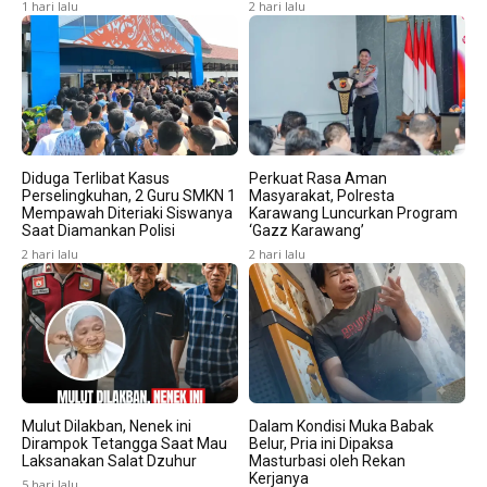
1 hari lalu
2 hari lalu
Diduga Terlibat Kasus
Perkuat Rasa Aman
Perselingkuhan, 2 Guru SMKN 1
Masyarakat, Polresta
Mempawah Diteriaki Siswanya
Karawang Luncurkan Program
Saat Diamankan Polisi
‘Gazz Karawang’
2 hari lalu
2 hari lalu
Mulut Dilakban, Nenek ini
Dalam Kondisi Muka Babak
Dirampok Tetangga Saat Mau
Belur, Pria ini Dipaksa
Laksanakan Salat Dzuhur
Masturbasi oleh Rekan
Kerjanya
5 hari lalu