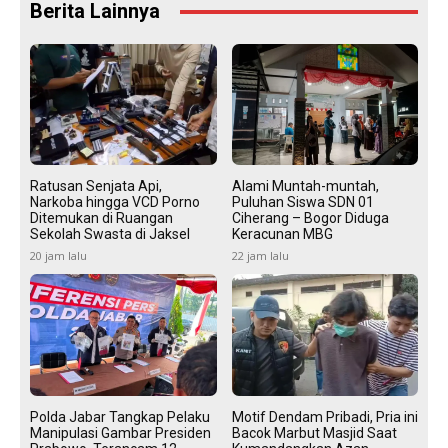
Berita Lainnya
Ratusan Senjata Api,
Alami Muntah-muntah,
Narkoba hingga VCD Porno
Puluhan Siswa SDN 01
Ditemukan di Ruangan
Ciherang – Bogor Diduga
Sekolah Swasta di Jaksel
Keracunan MBG
20 jam lalu
22 jam lalu
Polda Jabar Tangkap Pelaku
Motif Dendam Pribadi, Pria ini
Manipulasi Gambar Presiden
Bacok Marbut Masjid Saat