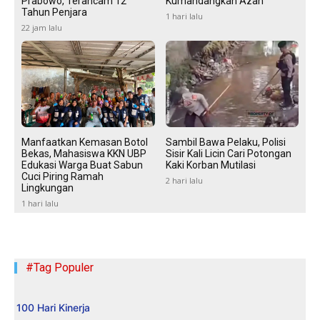
Prabowo, Terancam 12
Kumandangkan Azan
Tahun Penjara
1 hari lalu
22 jam lalu
Manfaatkan Kemasan Botol
Sambil Bawa Pelaku, Polisi
Bekas, Mahasiswa KKN UBP
Sisir Kali Licin Cari Potongan
Edukasi Warga Buat Sabun
Kaki Korban Mutilasi
Cuci Piring Ramah
2 hari lalu
Lingkungan
1 hari lalu
#Tag Populer
100 Hari Kinerja