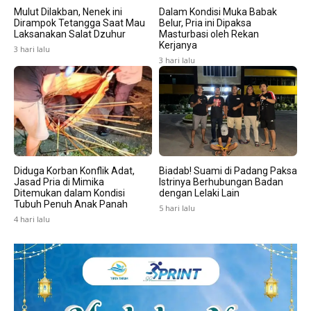
Mulut Dilakban, Nenek ini
Dalam Kondisi Muka Babak
Dirampok Tetangga Saat Mau
Belur, Pria ini Dipaksa
Laksanakan Salat Dzuhur
Masturbasi oleh Rekan
Kerjanya
3 hari lalu
3 hari lalu
Diduga Korban Konflik Adat,
Biadab! Suami di Padang Paksa
Jasad Pria di Mimika
Istrinya Berhubungan Badan
Ditemukan dalam Kondisi
dengan Lelaki Lain
Tubuh Penuh Anak Panah
5 hari lalu
4 hari lalu