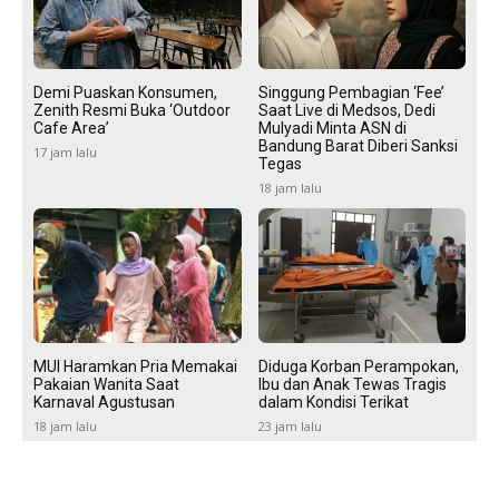
Demi Puaskan Konsumen,
Singgung Pembagian ‘Fee’
Zenith Resmi Buka ‘Outdoor
Saat Live di Medsos, Dedi
Cafe Area’
Mulyadi Minta ASN di
Bandung Barat Diberi Sanksi
17 jam lalu
Tegas
18 jam lalu
MUI Haramkan Pria Memakai
Diduga Korban Perampokan,
Pakaian Wanita Saat
Ibu dan Anak Tewas Tragis
Karnaval Agustusan
dalam Kondisi Terikat
18 jam lalu
23 jam lalu