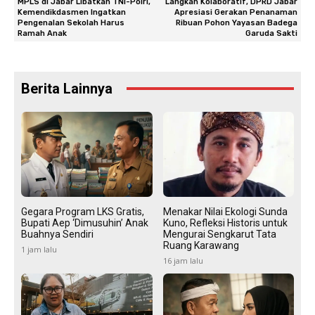
MPLS di Jabar Libatkan TNI-Polri,
Langkah Kolaboratif, DPRD Jabar
Kemendikdasmen Ingatkan
Apresiasi Gerakan Penanaman
Pengenalan Sekolah Harus
Ribuan Pohon Yayasan Badega
Ramah Anak
Garuda Sakti
Berita Lainnya
Gegara Program LKS Gratis,
Menakar Nilai Ekologi Sunda
Bupati Aep ‘Dimusuhin’ Anak
Kuno, Refleksi Historis untuk
Buahnya Sendiri
Mengurai Sengkarut Tata
Ruang Karawang
1 jam lalu
16 jam lalu