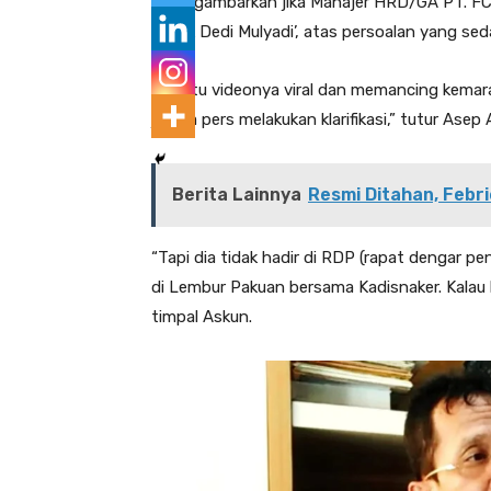
menggambarkan jika Manajer HRD/GA PT. FCC
ketiak Dedi Mulyadi’, atas persoalan yang se
“Begitu videonya viral dan memancing kema
jumpa pers melakukan klarifikasi,” tutur Asep
Berita Lainnya
Resmi Ditahan, Febrie
“Tapi dia tidak hadir di RDP (rapat dengar p
di Lembur Pakuan bersama Kadisnaker. Kalau 
timpal Askun.