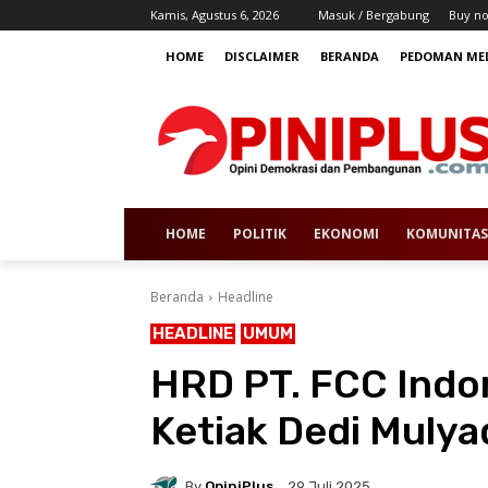
Kamis, Agustus 6, 2026
Masuk / Bergabung
Buy n
HOME
DISCLAIMER
BERANDA
PEDOMAN MED
HOME
POLITIK
EKONOMI
KOMUNITAS
Beranda
Headline
HEADLINE
UMUM
HRD PT. FCC Indon
Ketiak Dedi Mulya
By
OpiniPlus
29 Juli 2025