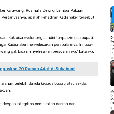
ker Karawang, Rosmalia Dewi di Lembur Pakuan
 Pertanyaanya, apakah kehadiran Kadisnaker tersebut
an. Kok bisa nyelonong sendiri tanpa izin dari bupati.
Di
Pe
 agar Kadisnaker menyelesaikan persoalannya. Ini tiba-
S
Di
wang gak bisa menyelesaikan persoalannya,” katanya.
Di
12
nguskan 70 Rumah Adat di Sukabumi
arahan terlebih dahulu kepada bupati atau sekda,
akuan.
Mu
Di
Ma
Dz
ng dengan integritas pemerintah daerah dan
3 