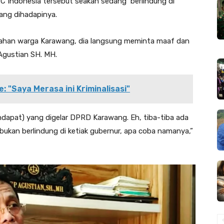
 Indonesia tersebut seakan sedang ‘berlindung di
dang dihadapinya.
rahan warga Karawang, dia langsung meminta maaf dan
 Agustian SH. MH.
: "Saya Merasa ini Kriminalisasi"
endapat) yang digelar DPRD Karawang. Eh, tiba-tiba ada
bukan berlindung di ketiak gubernur, apa coba namanya,”