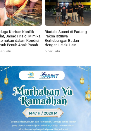
duga Korban Konflik
Biadab! Suami di Padang
at, Jasad Pria di Mimika
Paksa Istrinya
temukan dalam Kondisi
Berhubungan Badan
buh Penuh Anak Panah
dengan Lelaki Lain
hari lalu
5 hari lalu