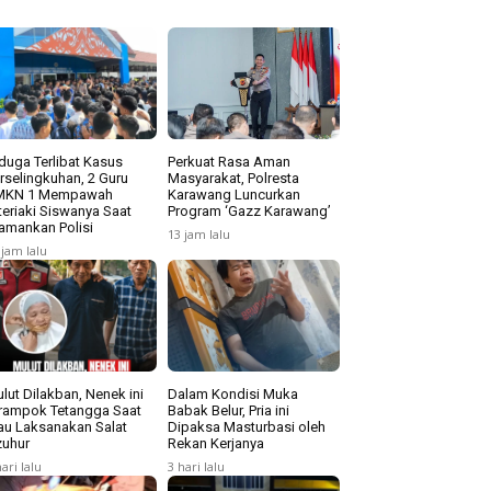
duga Terlibat Kasus
Perkuat Rasa Aman
rselingkuhan, 2 Guru
Masyarakat, Polresta
MKN 1 Mempawah
Karawang Luncurkan
teriaki Siswanya Saat
Program ‘Gazz Karawang’
amankan Polisi
13 jam lalu
 jam lalu
lut Dilakban, Nenek ini
Dalam Kondisi Muka
rampok Tetangga Saat
Babak Belur, Pria ini
u Laksanakan Salat
Dipaksa Masturbasi oleh
uhur
Rekan Kerjanya
hari lalu
3 hari lalu