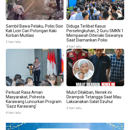
Sambil Bawa Pelaku, Polisi Sisir
Diduga Terlibat Kasus
Kali Licin Cari Potongan Kaki
Perselingkuhan, 2 Guru SMKN 1
Korban Mutilasi
Mempawah Diteriaki Siswanya
Saat Diamankan Polisi
3 hari lalu
4 hari lalu
Perkuat Rasa Aman
Mulut Dilakban, Nenek ini
Masyarakat, Polresta
Dirampok Tetangga Saat Mau
Karawang Luncurkan Program
Laksanakan Salat Dzuhur
‘Gazz Karawang’
6 hari lalu
4 hari lalu