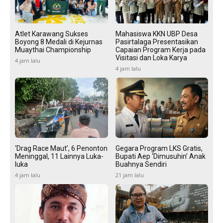
Atlet Karawang Sukses
Mahasiswa KKN UBP Desa
Boyong 8 Medali di Kejurnas
Pasirtalaga Presentasikan
Muaythai Championship
Capaian Program Kerja pada
Visitasi dan Loka Karya
4 jam lalu
4 jam lalu
‘Drag Race Maut’, 6 Penonton
Gegara Program LKS Gratis,
Meninggal, 11 Lainnya Luka-
Bupati Aep ‘Dimusuhin’ Anak
luka
Buahnya Sendiri
4 jam lalu
21 jam lalu