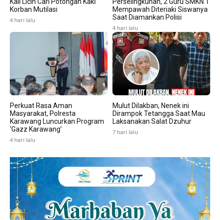
Kali Licin Cari Potongan Kaki
Perselingkuhan, 2 Guru SMKN 1
Korban Mutilasi
Mempawah Diteriaki Siswanya
Saat Diamankan Polisi
4 hari lalu
4 hari lalu
Perkuat Rasa Aman
Mulut Dilakban, Nenek ini
Masyarakat, Polresta
Dirampok Tetangga Saat Mau
Karawang Luncurkan Program
Laksanakan Salat Dzuhur
‘Gazz Karawang’
7 hari lalu
4 hari lalu