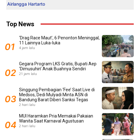
Airlangga Hartarto
Top News
‘Drag Race Maut’, 6 Penonton Meninggal,
11 Lainnya Luka-luka
4 jam lalu
Gegara Program LKS Gratis, Bupati Aep
‘Dimusuhin’ Anak Buahnya Sendiri
21 jam lalu
Singgung Pembagian ‘Fee’ Saat Live di
Medsos, Dedi Mulyadi Minta ASN di
Bandung Barat Diberi Sanksi Tegas
2 hari lalu
MUI Haramkan Pria Memakai Pakaian
Wanita Saat Karnaval Agustusan
2 hari lalu