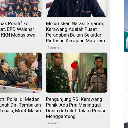
ak Positif ke
Meluruskan Narasi Sejarah,
at, BPD Walahar
Karawang Adalah Pusat
i KKN Mahasiswa
Peradaban Bukan Sekadar
Rintasan Kerajaan Mataram
11 jam lalu
tri Polisi di Medan
Pengunjung RSI Karawang
unuh Diri Tembakan
Panik, Ada Pria Meninggal
Kepala, Motif Masih
Dunia di Toilet dalam Posisi
Menggantung
24 jam lalu