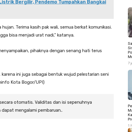
strik Bergilir, Pendemo Tumpahkan Bangkai
ta hujan. Terima kasih pak wali, semua berkat komunikasi.
gga bisa menjadi urat nadi,” katanya.
Sa
Si
 menyampaikan, pihaknya dengan senang hati terus
Po
Mu
7 
karena ini juga sebagai bentuk wujud pelestarian seni
minfo Kota Bogor/UPI)
 secara otomatis. Validitas dan isi sepenuhnya
Pe
n dapat mengalami pembaruan..
Ma
Ka
Pr
1 