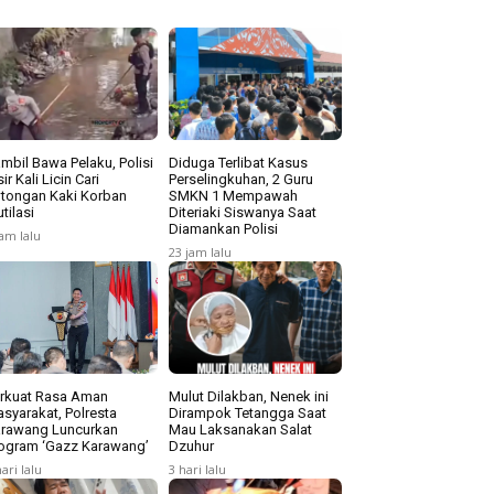
mbil Bawa Pelaku, Polisi
Diduga Terlibat Kasus
sir Kali Licin Cari
Perselingkuhan, 2 Guru
tongan Kaki Korban
SMKN 1 Mempawah
tilasi
Diteriaki Siswanya Saat
Diamankan Polisi
jam lalu
23 jam lalu
rkuat Rasa Aman
Mulut Dilakban, Nenek ini
syarakat, Polresta
Dirampok Tetangga Saat
rawang Luncurkan
Mau Laksanakan Salat
ogram ‘Gazz Karawang’
Dzuhur
hari lalu
3 hari lalu