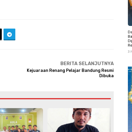
Da
Ba
Di
Re
3 
BERITA SELANJUTNYA
Kejuaraan Renang Pelajar Bandung Resmi
Dibuka