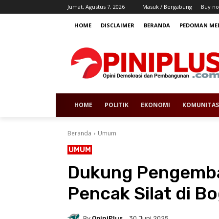
Jumat, Agustus 7, 2026
Masuk / Bergabung
Buy no
HOME
DISCLAIMER
BERANDA
PEDOMAN MED
HOME
POLITIK
EKONOMI
KOMUNITAS
Beranda
Umum
UMUM
Dukung Pengemba
Pencak Silat di B
By
OpiniPlus
30 Juni 2025