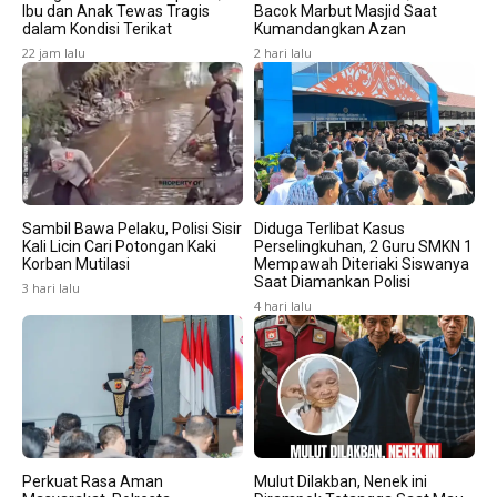
Ibu dan Anak Tewas Tragis
Bacok Marbut Masjid Saat
dalam Kondisi Terikat
Kumandangkan Azan
22 jam lalu
2 hari lalu
Sambil Bawa Pelaku, Polisi Sisir
Diduga Terlibat Kasus
Kali Licin Cari Potongan Kaki
Perselingkuhan, 2 Guru SMKN 1
Korban Mutilasi
Mempawah Diteriaki Siswanya
Saat Diamankan Polisi
3 hari lalu
4 hari lalu
Perkuat Rasa Aman
Mulut Dilakban, Nenek ini