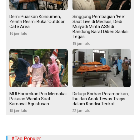
Demi Puaskan Konsumen,
Singgung Pembagian ‘Fee’
Zenith Resmi Buka ‘Outdoor
Saat Live di Medsos, Dedi
Cafe Area’
Mulyadi Minta ASN di
Bandung Barat Diberi Sanksi
16 jam lalu
Tegas
18 jam lalu
MUI Haramkan Pria Memakai
Diduga Korban Perampokan,
Pakaian Wanita Saat
Ibu dan Anak Tewas Tragis
Karnaval Agustusan
dalam Kondisi Terikat
18 jam lalu
22 jam lalu
#Tag Populer