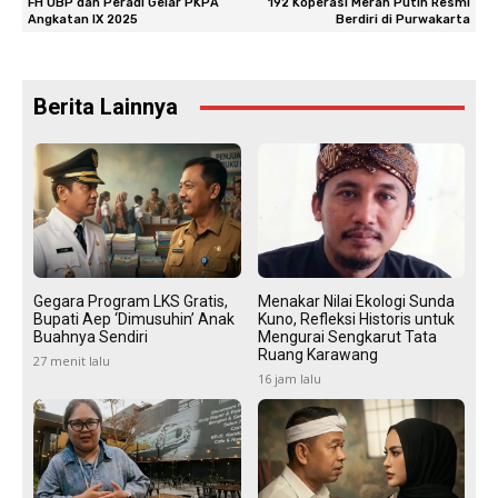
FH UBP dan Peradi Gelar PKPA
192 Koperasi Merah Putih Resmi
Angkatan IX 2025
Berdiri di Purwakarta
Berita Lainnya
Gegara Program LKS Gratis,
Menakar Nilai Ekologi Sunda
Bupati Aep ‘Dimusuhin’ Anak
Kuno, Refleksi Historis untuk
Buahnya Sendiri
Mengurai Sengkarut Tata
Ruang Karawang
27 menit lalu
16 jam lalu