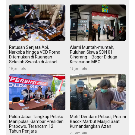
Ratusan Senjata Api,
Alami Muntah-muntah,
Narkoba hingga VCD Porno
Puluhan Siswa SDN 01
Ditemukan di Ruangan
Ciherang – Bogor Diduga
Sekolah Swasta di Jaksel
Keracunan MBG
16 jam lalu
18 jam lalu
Polda Jabar Tangkap Pelaku
Motif Dendam Pribadi, Pria ini
Manipulasi Gambar Presiden
Bacok Marbut Masjid Saat
Prabowo, Terancam 12
Kumandangkan Azan
Tahun Penjara
20 jam lalu