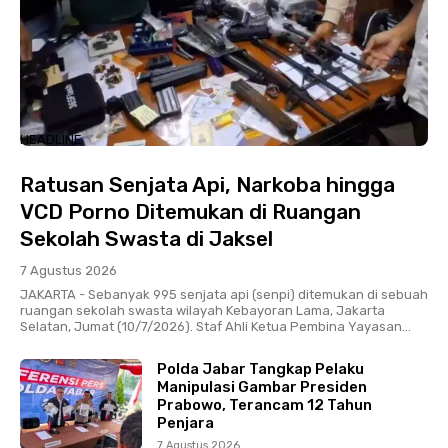
HEADLINE
Ratusan Senjata Api, Narkoba hingga
VCD Porno Ditemukan di Ruangan
Sekolah Swasta di Jaksel
7 Agustus 2026
JAKARTA - Sebanyak 995 senjata api (senpi) ditemukan di sebuah
ruangan sekolah swasta wilayah Kebayoran Lama, Jakarta
Selatan, Jumat (10/7/2026). Staf Ahli Ketua Pembina Yayasan...
Polda Jabar Tangkap Pelaku
Manipulasi Gambar Presiden
Prabowo, Terancam 12 Tahun
Penjara
7 Agustus 2026