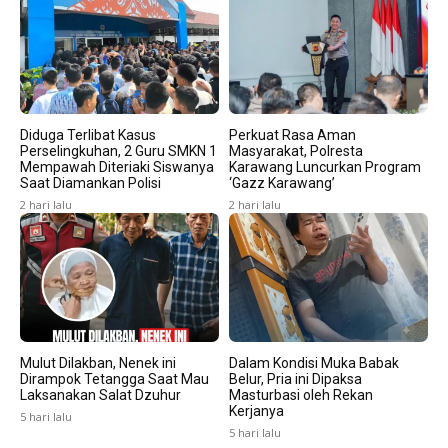
Diduga Terlibat Kasus
Perkuat Rasa Aman
Perselingkuhan, 2 Guru SMKN 1
Masyarakat, Polresta
Mempawah Diteriaki Siswanya
Karawang Luncurkan Program
Saat Diamankan Polisi
‘Gazz Karawang’
2 hari lalu
2 hari lalu
Mulut Dilakban, Nenek ini
Dalam Kondisi Muka Babak
Dirampok Tetangga Saat Mau
Belur, Pria ini Dipaksa
Laksanakan Salat Dzuhur
Masturbasi oleh Rekan
Kerjanya
5 hari lalu
5 hari lalu