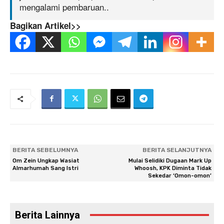
mengalami pembaruan..
Bagikan Artikel>>
BERITA SEBELUMNYA
BERITA SELANJUTNYA
Om Zein Ungkap Wasiat
Mulai Selidiki Dugaan Mark Up
Almarhumah Sang Istri
Whoosh, KPK Diminta Tidak
Sekedar ‘Omon-omon’
Berita Lainnya